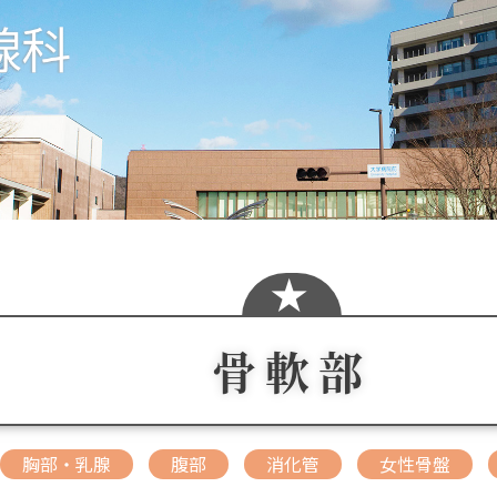
骨軟部
胸部・乳腺
腹部
消化管
女性骨盤