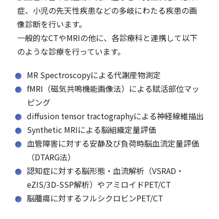
症、小児の先天性疾患などの多岐にわたる疾患の画
像診断を行います。
一般的なCTやMRIの他に、各診療科と連携して以下
のような診療を行っています。
MR Spectroscopyによる代謝産物測定
fMRI（磁気共鳴機能画像法）による賦活部位マッ
ピング
diffusion tensor tractographyによる神経線維描出
Synthetic MRIによる脳組織定量評価
血管障害に対する安静及び負荷時脳血流定量評価
（DTARG法）
認知症に対する脳形態・血流解析（VSRAD・
eZIS/3D-SSP解析）やアミロイドPET/CT
脳腫瘍に対するフルシクロビンPET/CT