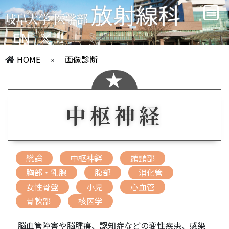
EN
HOME
»
画像診断
中枢神経
総論
中枢神経
頭頸部
胸部・乳腺
腹部
消化管
女性骨盤
小児
心血管
骨軟部
核医学
脳血管障害や脳腫瘍、認知症などの変性疾患、感染