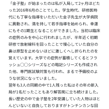
「金子塾」が始まったのは私が入局して2ヶ月ほどた
った2016年6月のことでした。学生時代、研修医時
代にも丁寧な指導をいただいた金子先生が大学病院
に異動され、満を持して若手指導を始められ、幸運
にもその1期生となることができました。当初は臨床
の症例のみを中心に行われましたが、半年近く初期
研修で放射線科を回ったことで慢心していた自分の
鼻は原型を止めないほどに激しくへし折られたのを
覚えています。大学での症例が蓄積してくるとフラ
ッシュ◯◯シリーズなどの暗記シリーズも作成され
た他、専門医試験対策も行われ、まるで予備校のよ
うな状況になっていました。
翌年も3人の同期の中で1人残った私はその年の新入
局が1名だったこともあり解答席に立ち続けました。
長い歴史の中で金子塾を2年受講していた人物はほと
んどいないと自負しておりますがトンチンカンな回