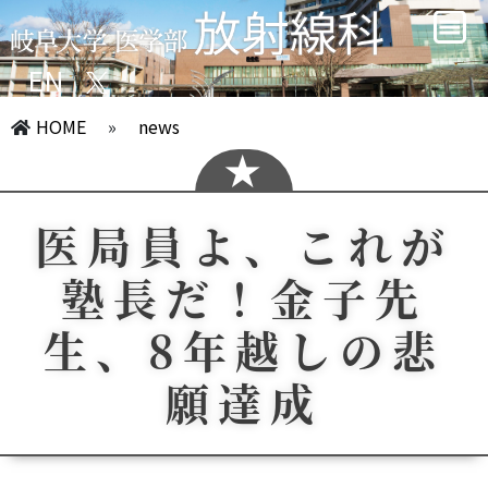
EN
HOME
»
news
医局員よ、これが
塾長だ！金子先
生、8年越しの悲
願達成