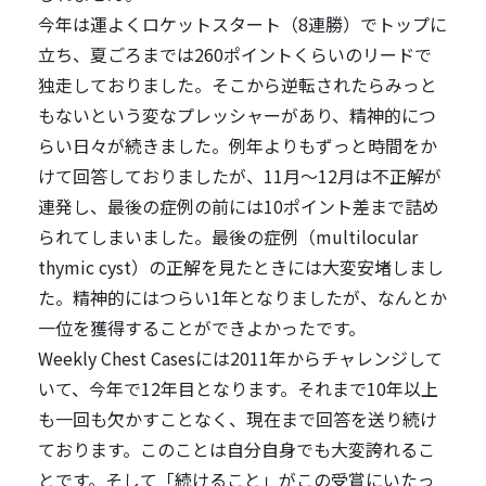
今年は運よくロケットスタート（8連勝）でトップに
立ち、夏ごろまでは260ポイントくらいのリードで
独走しておりました。そこから逆転されたらみっと
もないという変なプレッシャーがあり、精神的につ
らい日々が続きました。例年よりもずっと時間をか
けて回答しておりましたが、11月～12月は不正解が
連発し、最後の症例の前には10ポイント差まで詰め
られてしまいました。最後の症例（multilocular
thymic cyst）の正解を見たときには大変安堵しまし
た。精神的にはつらい1年となりましたが、なんとか
一位を獲得することができよかったです。
Weekly Chest Casesには2011年からチャレンジして
いて、今年で12年目となります。それまで10年以上
も一回も欠かすことなく、現在まで回答を送り続け
ております。このことは自分自身でも大変誇れるこ
とです。そして「続けること」がこの受賞にいたっ