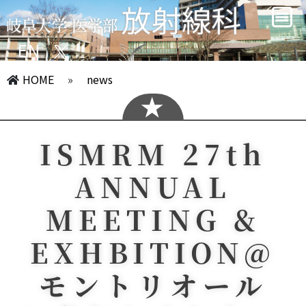
EN
HOME
»
news
ISMRM 27th
ANNUAL
MEETING &
EXHBITION@
モントリオール