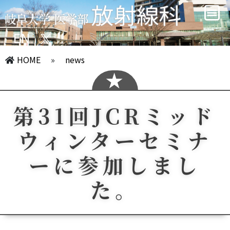
EN
HOME
»
news
第31回JCRミッド
ウィンターセミナ
ーに参加しまし
た。