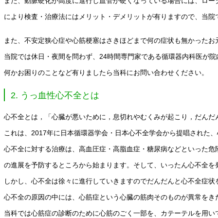
また、動脈硬化が高度に進行し血管が硬くなっている場合には、ロー
により検査・治療法にはメリット・デメリットが有りますので、当院
また、不安定狭心症や心筋梗塞はさきほどまで何の症状も無かったお
当院では休日・夜間を問わず、24時間専門家である循環器内科医が
何かお困りのことなど有りましたら当科にお問い合わせください。
2. うっ血性心不全とは
心不全とは，「心臓が悪いために，息切れやむくみが起こり，だんだ
これは、2017年に日本循環器学会・日本心不全学会から提唱された
心不全に対する治療は、高血圧症・高脂血症・糖尿病などといった危
の進展を予防するところから始まります。そして、いったん心不全を
しかし、心不全は徐々に進行していきますのでだんだんと心不全症状
心不全の原因の中には、心筋症という心臓の筋肉そのものが異常をき
当科では心筋症の診断のために心筋のごく一部を、カテーテルを用い