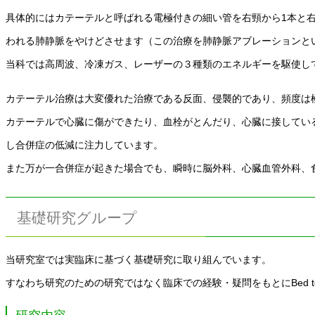
具体的にはカテーテルと呼ばれる電極付きの細い管を右頸から1本と右
われる肺静脈をやけどさせます（この治療を肺静脈アブレーションと
当科では高周波、冷凍ガス、レーザーの３種類のエネルギーを駆使し
カテーテル治療は大変優れた治療である反面、侵襲的であり、頻度は
カテーテルで心臓に傷ができたり、血栓がとんだり、心臓に接してい
し合併症の低減に注力しています。
また万が一合併症が起きた場合でも、瞬時に脳外科、心臓血管外科、
基礎研究グループ
当研究室では実臨床に基づく基礎研究に取り組んでいます。
すなわち研究のための研究ではなく臨床での経験・疑問をもとにBed to B