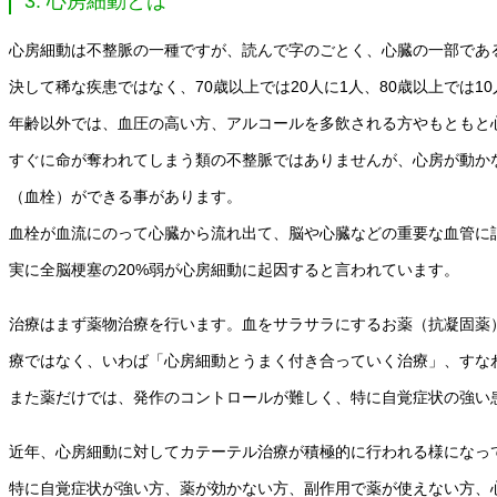
3. 心房細動とは
心房細動は不整脈の一種ですが、読んで字のごとく、心臓の一部であ
決して稀な疾患ではなく、70歳以上では20人に1人、80歳以上では1
年齢以外では、血圧の高い方、アルコールを多飲される方やもともと
すぐに命が奪われてしまう類の不整脈ではありませんが、心房が動か
（血栓）ができる事があります。
血栓が血流にのって心臓から流れ出て、脳や心臓などの重要な血管に
実に全脳梗塞の20%弱が心房細動に起因すると言われています。
治療はまず薬物治療を行います。血をサラサラにするお薬（抗凝固薬
療ではなく、いわば「心房細動とうまく付き合っていく治療」、すな
また薬だけでは、発作のコントロールが難しく、特に自覚症状の強い
近年、心房細動に対してカテーテル治療が積極的に行われる様になっ
特に自覚症状が強い方、薬が効かない方、副作用で薬が使えない方、