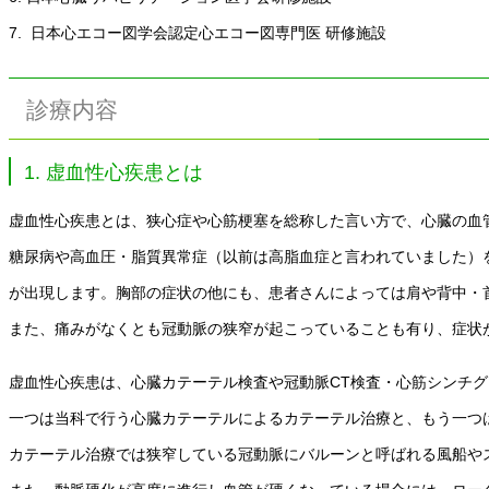
7. 日本心エコー図学会認定心エコー図専門医 研修施設
診療内容
1. 虚血性心疾患とは
虚血性心疾患とは、狭心症や心筋梗塞を総称した言い方で、心臓の血
糖尿病や高血圧・脂質異常症（以前は高脂血症と言われていました）
が出現します。胸部の症状の他にも、患者さんによっては肩や背中・
また、痛みがなくとも冠動脈の狭窄が起こっていることも有り、症状
虚血性心疾患は、心臓カテーテル検査や冠動脈CT検査・心筋シンチ
一つは当科で行う心臓カテーテルによるカテーテル治療と、もう一つ
カテーテル治療では狭窄している冠動脈にバルーンと呼ばれる風船や