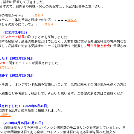
り，講師に回答して頂きました。
きますので、質問者や興味・関心のある方は，下記の回答をご覧下さい。
務の現場から～」→→→
Ｑ＆Ａ
ステム～～体制整備と現場での対応～」→→→
Ｑ＆Ａ
象とその対応について」→→→
Ｑ＆Ａ
2021年2月8日）
のアンケート結果
の取りまとめを実施しました。
関する経験が，講座の理解度だけではなく，人材育成に繋がる知識習得度や将来的な普
査し，②講座に対する受講者のニーズを職業単位で把握し，
野生生物と社会
に受理され
！（2021年2月5日）
シカ
に関するコメントが掲載されました。
銃でしか』」
了（2021年2月3日）
を考慮し，オンデマンド配信を実施したことで，県内に限らず全国各地から多くの方に
ト結果などを考慮し，検討していきたいと思います。ご要望のある方はご連絡くださ
れました！（2020年5月31日）
に関する記事が岐阜新聞に掲載されました。
が調査」
020年4月15日&5月19日）
山で、自動撮影カメラを利用したイノシシ個体群のモニタリングを実施していました。そ
、CSFが半閉鎖個体群である金華山のイノシシ個体群に与える影響を調べた論文が