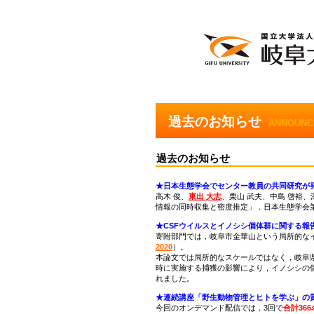
過去のお知らせ
ANNOUNC
過去のお知らせ
★日本生態学会でセンター教員の共同研究が発表
高木 俊、
東出 大志
、栗山 武夫、中島 啓裕
情報の同時収集と密度推定」．日本生態学会第
★CSFウイルスとイノシシ個体群に関する報告
寄附部門では，岐阜市金華山という局所的なイ
2020
）。
本論文では局所的なスケールではなく，岐阜
時に実施する捕獲の影響により，イノシシの
れました。
★連続講座「野生動物管理とヒトを学ぶ」の質
今回のオンデマンド配信では，3回で
合計366