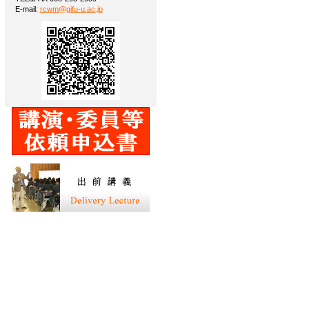
E-mail:
rcwm@gifu-u.ac.jp