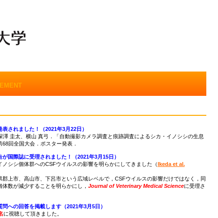
EMENT
されました！（2021年3月22日）
、深澤 圭太、横山 真弓．「自動撮影カメラ調査と痕跡調査によるシカ・イノシシの生息
68回全国大会．ポスター発表．
が国際誌に受理されました！（2021年3月15日）
ノシシ個体群へのCSFウイルスの影響を明らかにしてきました（
Ikeda et al.
県郡上市、高山市、下呂市という広域レベルで，CSFウイルスの影響だけではなく，同
個体数が減少することを明らかにし，
Journal of Veterinary Medical Science
に受理さ
問への回答を掲載します（2021年3月5日）
名
に視聴して頂きました。