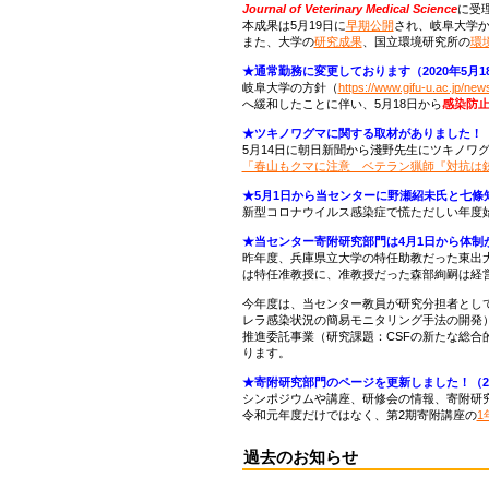
Journal of Veterinary Medical Science
に受
本成果は5月19日に
早期公開
され、岐阜大学
また、大学の
研究成果
、国立環境研究所の
環
★通常勤務に変更しております（2020年5月1
岐阜大学の方針（
https://www.gifu-u.ac.jp/ne
へ緩和したことに伴い、5月18日から
感染防
★ツキノワグマに関する取材がありました！（2
5月14日に朝日新聞から淺野先生にツキノワ
「春山もクマに注意 ベテラン猟師『対抗は
★5月1日から当センターに野瀬紹未氏と七條知
新型コロナウイルス感染症で慌ただしい年度
★当センター寄附研究部門は4月1日から体制が
昨年度、兵庫県立大学の特任助教だった東出
は特任准教授に、准教授だった森部絢嗣は経
今年度は、当センター教員が研究分担者とし
レラ感染状況の簡易モニタリング手法の開発
推進委託事業（研究課題：CSFの新たな総合
ります。
★寄附研究部門のページを更新しました！（20
シンポジウムや講座、研修会の情報、寄附研
令和元年度だけではなく、第2期寄附講座の
1
過去のお知らせ