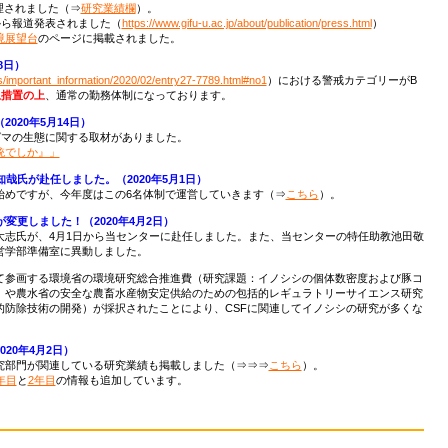
理されました（⇒
研究業績欄
）。
から報道発表されました（
https://www.gifu-u.ac.jp/about/publication/press.html
）
境展望台
のページに掲載されました。
8日）
ws/important_information/2020/02/entry27-7789.html#no1
）における警戒カテゴリーがB
止措置の上
、通常の勤務体制になっております。
020年5月14日）
グマの生態に関する取材がありました。
銃でしか』」
哉氏が赴任しました。（2020年5月1日）
始めですが、今年度はこの6名体制で運営していきます（⇒
こちら
）。
変更しました！（2020年4月2日）
大志氏が、4月1日から当センターに赴任しました。また、当センターの特任助教池田敬
営学部準備室に異動しました。
て参画する環境省の環境研究総合推進費（研究課題：イノシシの個体数密度および豚コ
）や農水省の安全な農畜水産物安定供給のための包括的レギュラトリーサイエンス研究
的防除技術の開発）が採択されたことにより、CSFに関連してイノシシの研究が多くな
20年4月2日）
究部門が関連している研究業績も掲載しました（⇒⇒⇒
こちら
）。
年目
と
2年目
の情報も追加しています。