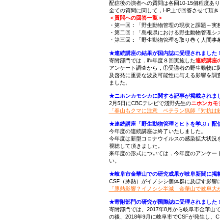
配信後の演者への質問は各回10-15個程度あ
全ての質問に関して，HP上で回答させて頂
＜質問への回答一覧＞
・第一回：「野生動物管理の現状と課題～実
・第二回：「島根県における野生動物管理シ
・第三回：「野生動物管理を取り巻く人間事
★連続講座の結果が国内誌に受理されました！（
寄附部門では，昨年度８回実施した
連続講座
アンケート調査から，①受講者の野生動物に
及啓発に重要な波及可能性に与える影響を調
ました。
★ニホンカモシカに関する記事が掲載されました
2月5日にCBCテレビで淺野先生の
ニホンカモ
「春山もクマに注意 ベテラン猟師『対抗は
★連続講座「野生動物管理とヒトを学ぶ」配信終
今年度の連続講座は終了いたしました。
今年度は新型コロナウイルスの感染拡大状況
視聴して頂きました。
来年度の形式については，今年度のアンケー
い。
★岐阜市金華山での研究成果が岐阜新聞に掲載さ
CSF（豚熱）がイノシシ個体群に及ぼす影響
「豚熱影響？イノシシ半減 金華山で岐阜大
★寄附部門の研究が国際誌に受理されました！（2
寄附部門では、2017年8月から岐阜市金華
の後、2018年9月に岐阜市でCSFが発生し