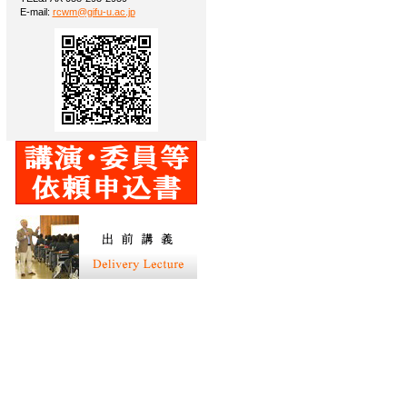
E-mail:
rcwm@gifu-u.ac.jp