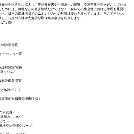
分布を全国各地に拡大し、農林業被害や生態系への影響、交通事故を引き起こしていま
るためには、農地などの被害地域だけではなく、森林での生息地における管理も重要に
比べ、日本の森林地域でのニホンジカへの対策は後れを取っています。そこで本シンポ
目し、行政の方針や先進的な取り組み事例を紹介します。
17：00
科学部/学部長）
/センター長）
対策室/室長）
の取り組み
管理署/署長）
術と体制づくり
課鳥獣捕獲管理班/主査）
研究員）
の取組みについて
て ―
社有林管理グループ）