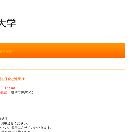
EMENT
見る保全と対策-★
～ 17：00
講義室
（岐阜市柳戸1-1）
連絡先
へお申込みください。
ださい。参考にさせていただきます。
た場合はご了承ください。