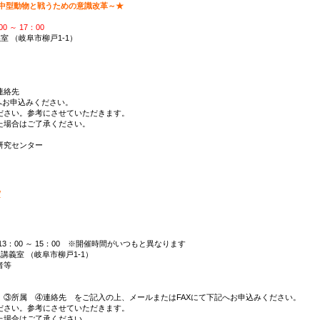
中型動物と戦うための意識改革～★
 ～ 17：00
 （岐阜市柳戸1-1）
連絡先
へお申込みください。
ださい。参考にさせていただきます。
た場合はご了承ください。
研究センター
/
：00 ～ 15：00 ※開催時間がいつもと異なります
義室 （岐阜市柳戸1-1）
者等
③所属 ④連絡先 をご記入の上、メールまたはFAXにて下記へお申込みください。
ださい。参考にさせていただきます。
た場合はご了承ください。