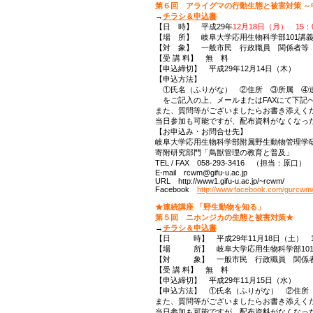
第６回 アライグマの行動生態と被害対策 ～
→
チラシ＆申込書
【日 時】 平成29年
12月18日（月） 15：00
【場 所】 岐阜大学応用生物科学部101講義室
【対 象】 一般市民 行政職員 関係者等
【受 講 料】 無 料
【申込締切】 平成29年12月14日（木）
【申込方法】
①氏名（ふりがな） ②住所 ③所属 ④
をご記入の上、メールまたはFAXにて下記
また、質問等がございましたらお書き添えく
当日参加も可能ですが、配布資料がなくなっ
【お申込み・お問合せ先】
岐阜大学応用生物科学部附属野生動物管理学
寄附研究部門「鳥獣管理の教育と普及」
TEL / FAX 058-293-3416 （担当：原口）
E-mail rcwm@gifu-u.ac.jp
URL http://www1.gifu-u.ac.jp/~rcwm/
Facebook
http://www.facebook.com/gurcwm
★連続講座 「野生動物を知る」
第５回 ニホンジカの生態と被害対策★
→
チラシ＆申込書
【日 時】 平成29年11月18日（土） 13
【場 所】 岐阜大学応用生物科学部101講
【対 象】 一般市民 行政職員 関係
【受 講 料】 無 料
【申込締切】 平成29年11月15日（水）
【申込方法】 ①氏名（ふりがな） ②住所 
また、質問等がございましたらお書き添えく
当日参加も可能ですが、配布資料がなくなっ