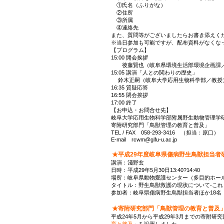
①氏名（ふりがな）
②住所
③所属
④連絡先
また、質問等がございましたらお書き添えく
※当日参加も可能ですが、配布資料がなくな
【プログラム】
15:00 開会挨拶
後藤賢也（岐阜県環境生活部環境企画課
15:05 講演「人との関わりの歴史」
鈴木正嗣（岐阜大学応用生物科学部／教授
16:35 質疑応答
16:55 閉会挨拶
17:00 終了
【お申込・お問合せ先】
岐阜大学応用生物科学部附属野生動物管理学
寄附研究部門「鳥獣管理の教育と普及」
TEL / FAX 058-293-3416 （担当：原口）
E-mail rcwm@gifu-u.ac.jp
★平成29年度岐阜県傷病野生鳥獣担当者
講演：淺野玄
日時：平成29年5月30日13:40?14:40
場所：岐阜県動物愛護センター（多目的ホー
タイトル：野生鳥獣救護の現状について-これ
参加者：岐阜県傷病野生鳥獣担当者ほか18名
★寄附研究部門「鳥獣管理の教育と普及
平成24年5月から平成29年3月までの寄附研究
育と普及
」を設置しました。