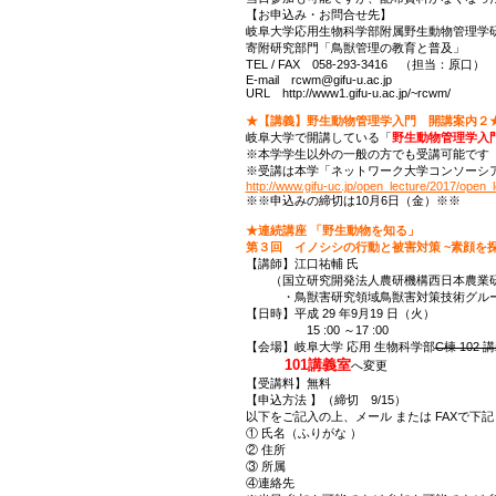
【お申込み・お問合せ先】
岐阜大学応用生物科学部附属野生動物管理学
寄附研究部門「鳥獣管理の教育と普及」
TEL / FAX 058-293-3416 （担当：原口）
E-mail rcwm@gifu-u.ac.jp
URL http://www1.gifu-u.ac.jp/~rcwm/
★【講義】野生動物管理学入門 開講案内２
岐阜大学で開講している「
野生動物管理学入
※本学学生以外の一般の方でも受講可能です
※受講は本学「ネットワーク大学コンソーシ
http://www.gifu-uc.jp/open_lecture/2017/open_l
※※申込みの締切は10月6日（金）※※
★連続講座 「野生動物を知る」
第３回 イノシシの行動と被害対策 ~素顔を探
【講師】江口祐輔 氏
（国立研究開発法人農研機構西日本農業研
・鳥獣害研究領域鳥獣害対策技術グルー
【日時】平成 29 年9月19 日（火）
15 :00 ～17 :00
【会場】岐阜大学 応用 生物科学部
C棟 102 
101講義室
へ変更
【受講料】無料
【申込方法 】（締切 9/15）
以下をご記入の上、メール または FAXで下
① 氏名（ふりがな ）
② 住所
③ 所属
④連絡先