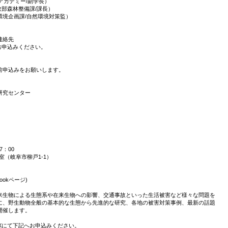
アカデミー/副学長）
部森林整備課/課長）
部環境企画課/自然環境対策監）
④連絡先
お申込みください。
。
前申込みをお願いします。
。
研究センター
7：00
室（岐阜市柳戸1-1）
okページ)
来生物による生態系や在来生物への影響、交通事故といった生活被害など様々な問題を
に、野生動物全般の基本的な生態から先進的な研究、各地の被害対策事例、最新の話題
開催します。
Xにて下記へお申込みください。