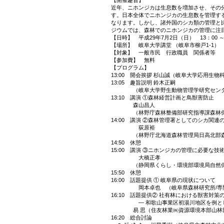
近年、ニホンジカは生息数を増加させ、その
す。日本全体でニホンジカの生息数を管理す
なります。しかし、諸外国のシカ類の管理と
ジウムでは、森林でのニホンジカの管理に注
【日時】 平成29年7月2日（日） 13：00 ～ 
【場所】 岐阜大学講堂 （岐阜市柳戸1-1）
【対象】 一般市民 行政職員 関係者等
【参加費】 無料
【プログラム】
13:00 開会挨拶 杉山誠（岐阜大学応用生物
13:05 趣旨説明 鈴木正嗣
（岐阜大学野生動物管理学研究センター
13:10 講演 ①森林経営計画と鳥獣害防止
森山昌人
（林野庁森林整備部研究指導課森林保護
14:00 講演 ②森林管理署としてのシカ関連
荻原裕
（林野庁北海道森林管理局日高北部森林
14:50 休憩
15:00 講演 ③ニホンジカの管理に必要な技
大橋正孝
（静岡県くらし・環境部環境局自然保護
15:50 休憩
16:00 話題提供 ① 岐阜県の現状について
岡本卓也 （岐阜県森林研究所/専門
16:10 話題提供② 社有林における獣害対策
― 和歌山事業区初湯川地区を例とし
易 思（住友林業㈱資源環境本部山林部
16:20 総合討論