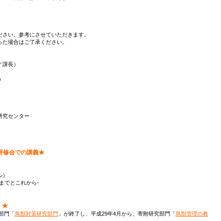
ださい。参考にさせていただきます。
った場合はご了承ください。
／課長）
）
研究センター
研修会での講義★
ル）
までとこれから-
」★
部門「
鳥獣対策研究部門
」が終了し、平成29年4月から、寄附研究部門「
鳥獣管理の教