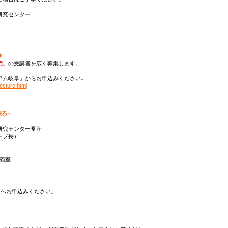
研究センター
★
門
」の受講者を広く募集します。
アム岐阜」からお申込みください↓
ecture.html
る~
究センター畜産
プ長）
講義室
記 へお申込みください。