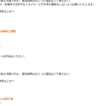
 参加も可能ですが 、配布資料がなくった場合はご了承ださい。
ので、会場内では許可なくカメラ・ビデオ等の撮影をしないようお願いいたします。
研究センター
マの保全と管理
室
記 へお申込みください。
 参加も可能ですが 、配布資料がなくった場合はご了承ださい。
研究センター
2017★
策」