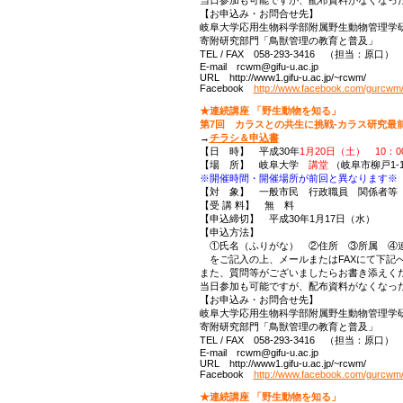
【お申込み・お問合せ先】
岐阜大学応用生物科学部附属野生動物管理学
寄附研究部門「鳥獣管理の教育と普及」
TEL / FAX 058-293-3416 （担当：原口）
E-mail rcwm@gifu-u.ac.jp
URL http://www1.gifu-u.ac.jp/~rcwm/
Facebook
http://www.facebook.com/gurcwm
★連続講座 「野生動物を知る」
第7回 カラスとの共生に挑戦-カラス研究最前
→
チラシ＆申込書
【日 時】 平成30年
1月20日（土） 10：00
【場 所】 岐阜大学
講堂
（岐阜市柳戸1-
※開催時間・開催場所が前回と異なります※
【対 象】 一般市民 行政職員 関係者等
【受 講 料】 無 料
【申込締切】 平成30年1月17日（水）
【申込方法】
①氏名（ふりがな） ②住所 ③所属 ④
をご記入の上、メールまたはFAXにて下記
また、質問等がございましたらお書き添えく
当日参加も可能ですが、配布資料がなくなっ
【お申込み・お問合せ先】
岐阜大学応用生物科学部附属野生動物管理学
寄附研究部門「鳥獣管理の教育と普及」
TEL / FAX 058-293-3416 （担当：原口）
E-mail rcwm@gifu-u.ac.jp
URL http://www1.gifu-u.ac.jp/~rcwm/
Facebook
http://www.facebook.com/gurcwm
★連続講座 「野生動物を知る」