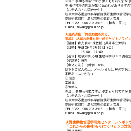
※当日 参加も可能ですが 参加も可能ですが
※ 著作権等の問題が生じる恐れがあります
【お申込み・お問合せ先】
岐阜大学応用生物科学部附属野生動物管理学
寄附研究部門「鳥獣管理の教育と普及」
TEL / FAX 058-293-3416 （担当：原口）
E-mail rcwm@gifu-u.ac.jp
★連続講座 「野生動物を知る」
第2回 絶滅の危機を乗り越えたツキノワグ
【講師】森光 由樹 准教授（兵庫県立大学）
【日時】平成 29 年8月18 日（金）
15 :00 ～17 :00
【会場】岐阜大学 応用 生物科学部 102 講義
【受講料】無料
【申込方法 】（締切 8/15）
以下をご記入の上、メール または FAXで下
①氏名（ふりがな ）
② 住所
③所属
④連絡先
※当日 参加も可能ですが 参加も可能ですが
【お申込み・お問合せ先】
岐阜大学応用生物科学部附属野生動物管理学
寄附研究部門「鳥獣管理の教育と普及」
TEL / FAX 058-293-3416 （担当：原口）
E-mail rcwm@gifu-u.ac.jp
★野生動物管理学研究センターシンポジウム
「これからの森林(もり)づくりとシカ対
【開催趣旨】