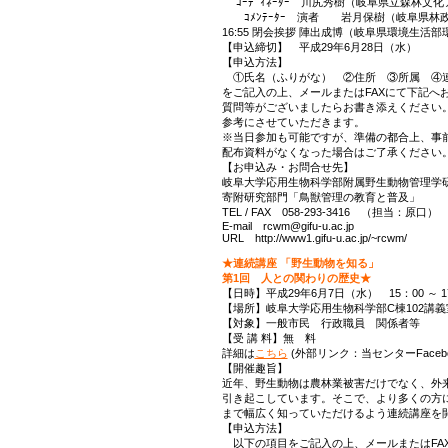
ｺｰﾃﾞｨﾈｰﾀｰ 川尻秀樹（岐阜県立森林文化
ｺﾒﾝﾃｰﾀｰ 演者 岩月保樹（岐阜県林政
16:55 閉会挨拶 陣出成博（岐阜県環境生活
【申込締切】 平成29年6月28日（水）
【申込方法】
①氏名（ふりがな） ②住所 ③所属 
をご記入の上、メールまたはFAXにて下記へ
質問等がございましたらお書き添えください
参考にさせていただきます。
※当日参加も可能ですが、準備の都合上、事
配布資料がなくなった場合はご了承ください
【お申込み・お問合せ先】
岐阜大学応用生物科学部附属野生動物管理学
寄附研究部門「鳥獣管理の教育と普及」
TEL / FAX 058-293-3416 （担当：原口）
E-mail rcwm@gifu-u.ac.jp
URL http://www1.gifu-u.ac.jp/~rcwm/
★連続講座 「野生動物を知る」
第1回 人との関わりの歴史★
【日時】平成29年6月7日（水） 15：00 ～ 1
【場所】岐阜大学応用生物科学部C棟102講義
【対象】一般市民 行政職員 関係者等
【受 講 料】無 料
詳細は
こちら
(外部リンク：当センターFacebo
【開催趣旨】
近年、野生動物は農林業被害だけでなく、外
引き起こしています。そこで、より多くの方
まで幅広く知っていただけるよう連続講座を
【申込方法】
以下の項目をご記入の上、メールまたはFA