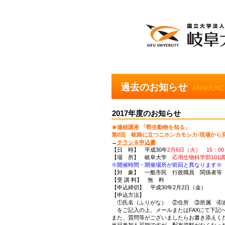
過去のお知らせ
ANNOUNC
2017年度のお知らせ
★連続講座 「野生動物を知る」
第8回 岐路に立つニホンカモシカ-現場から
→
チラシ＆申込書
【日 時】 平成30年
2月6日（火） 15：00 
【場 所】 岐阜大学
応用生物科学部101
※開催時間・開催場所が前回と異なります※
【対 象】 一般市民 行政職員 関係者等
【受 講 料】 無 料
【申込締切】 平成30年2月2日（金）
【申込方法】
①氏名（ふりがな） ②住所 ③所属 ④
をご記入の上、メールまたはFAXにて下記
また、質問等がございましたらお書き添えく
当日参加も可能ですが、配布資料がなくなっ