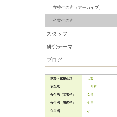
在校生の声（アーカイブ）
卒業生の声
スタッフ
研究テーマ
ブログ
家族・家庭生活
大藪
衣生活
小井戸
食生活（栄養学）
久保
食生活（調理学）
柴田
住生活
杉山