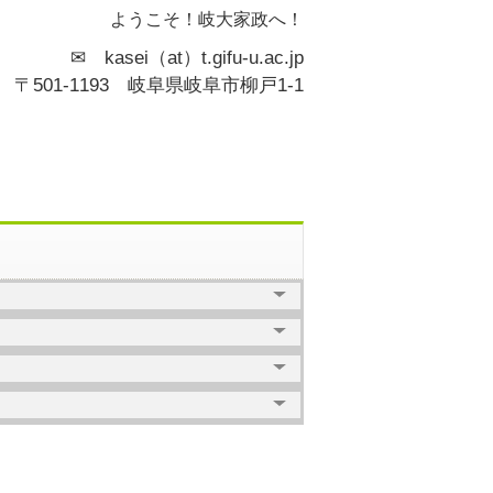
ようこそ！岐大家政へ！
✉ kasei（at）t.gifu-u.ac.jp
〒501-1193 岐阜県岐阜市柳戸1-1