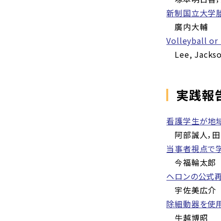
新制国立大学
廣内大輔
Volleyball o
Lee, Jackso
実践報
看護学生が地
阿部誠人，田
当事者視点で
今福輪太郎
ヘロンの公式
宇佐美広介
除細動器を使
牛越博昭