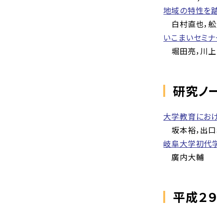
地域の特性を
白村直也，舩
いこまいセミナ
堀田亮，川上
研究ノ
大学教育にお
坂本裕，出口
岐阜大学初代
廣内大輔
平成２