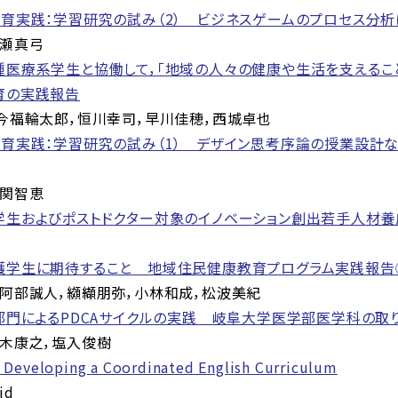
育実践：学習研究の試み（2） ビジネスゲームのプロセス分
瀬真弓
種医療系学生と協働して，「地域の人々の健康や生活を支えるこ
育の実践報告
今福輪太郎，恒川幸司，早川佳穂，西城卓也
教育実践：学習研究の試み（1） デザイン思考序論の授業設計
関智恵
学生およびポストドクター対象のイノベーション創出若手人材養
護学生に期待すること 地域住民健康教育プログラム実践報告
阿部誠人，纐纈朋弥，小林和成，松波美紀
部門によるPDCAサイクルの実践 岐阜大学医学部医学科の取
木康之，塩入俊樹
r Developing a Coordinated English Curriculum
id