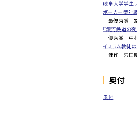
岐阜大学学生レ
ポーカー型対
最優秀賞 霜
『銀河鉄道の夜
優秀賞 中村
イスラム教徒は
佳作 穴田晴
奥付
奥付