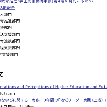
学教育推進・学生支援機構年報』第４号の発刊にあたって
活動報告
入部門
育推進部門
援部門
活支援部門
育連携部門
程支援部門
ア支援部門
文
ctations and Perceptions of Higher Education and Fut
Mutsumi
な学びに関する一考察 3年間の「地域リーダー実践（上級）Ⅰ
大宮康一，益川浩一