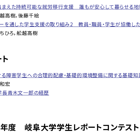
踏まえた持続可能な就労移行支援 誰もが安心して暮らせる地
越高樹，後藤千絵
ーを通した学生支援の取り組み2 教員・職員・学生が協働し
ちひろ，舩越高樹
ート
ける障害学生への合理的配慮・基礎的環境整備に関する基礎知
和宏
学長青木文一郎の経歴
９年度 岐阜大学学生レポートコンテス