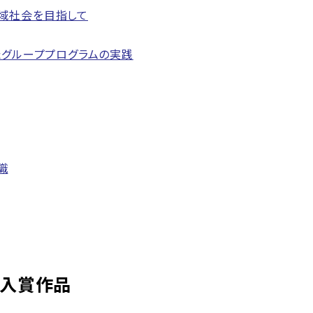
域社会を目指して
たグループプログラムの実践
識
ト入賞作品