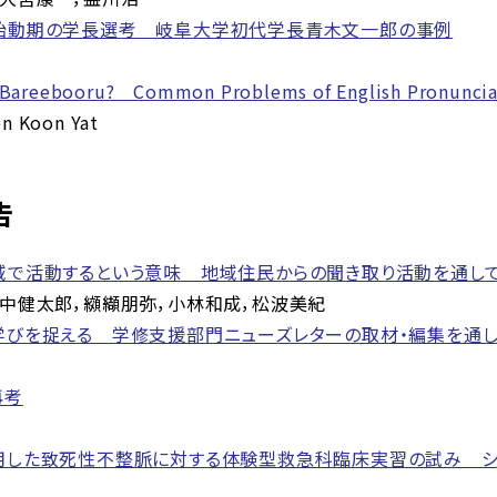
胎動期の学長選考 岐阜大学初代学長青木文一郎の事例
r Bareebooru? Common Problems of English Pronunciat
n Koon Yat
告
域で活動するという意味 地域住民からの聞き取り活動を通し
中健太郎，纐纈朋弥，小林和成，松波美紀
学びを捉える 学修支援部門ニューズレターの取材・編集を通
再考
用した致死性不整脈に対する体験型救急科臨床実習の試み シ