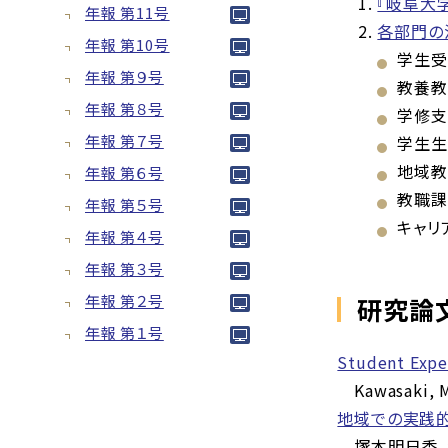
『岐阜大
年報 第11号
各部門の
年報 第10号
学生受
年報 第９号
教養教
年報 第８号
学修支
年報 第７号
学生生
地域教
年報 第６号
教職課
年報 第５号
キャリ
年報 第４号
年報 第３号
年報 第２号
研究論
年報 第１号
Student Expe
Kawasaki, 
地域での実践的
塚本明日香，