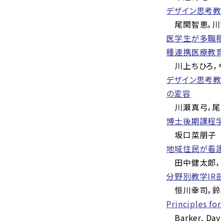
デザイン思考教
尾関智恵，川
医学生が多職
種連携医療教
川上ちひろ，
デザイン思考
の変容
川瀬真弓，尾
博士後期課程
坂口菜朋子
地域住民が看
田中健太郎，
分野別教学IR
恒川幸司，鈴
Principles fo
Barker, Dav