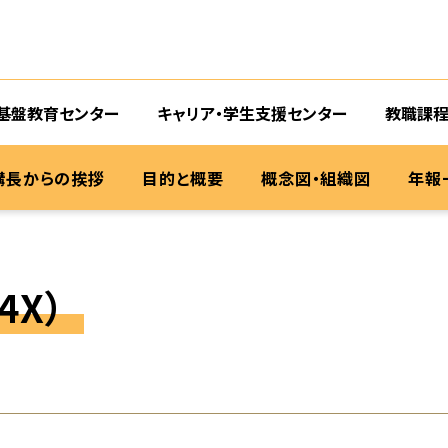
基盤教育センター
キャリア・学生支援センター
教職課程
構長からの挨拶
目的と概要
概念図・組織図
年報
4X）