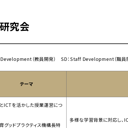
D研究会
y Development（教員開発） SD：Staff Development（職
テーマ
とICTを活かした授業運営につ
多様な学習背景に対応し、I
育グッドプラクティス機構長特