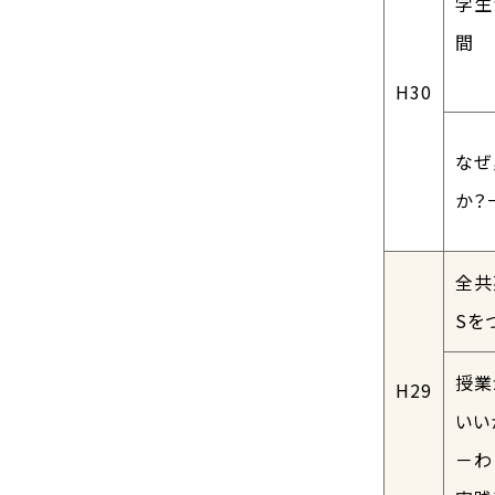
学生
間
H30
なぜ
か？
全共
Sを
授業
H29
いい
－わ