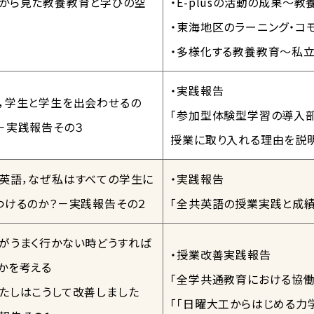
から見た教養教育と学びの空
・E-plusの活動の成果～
・東海地区のラーニング・コ
・多様化する教養教育～私
・実践報告
，学生と学生を出会わせるの
「参加型体験型学習の導入部
－実践報告その３
授業に取り入れる理由を説明
英語，なぜ私はすべての学生に
・実践報告
つけるのか？－実践報告その２
「全共英語の授業実践と成績
がうまく行かない時どうすれば
・授業改善実践報告
かを考える
「全学共通教育における協
たしはこうして改善しました
「「日曜大工からはじめる力