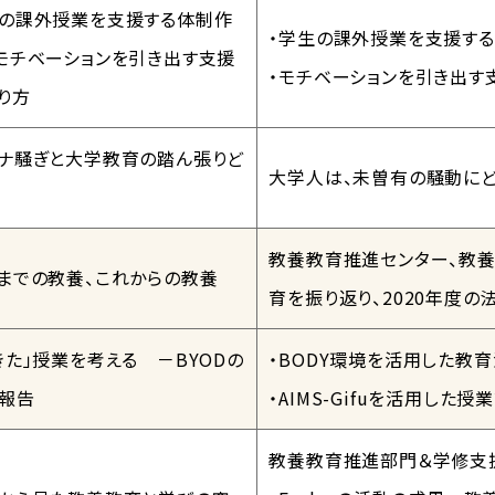
の課外授業を支援する体制作
・学生の課外授業を支援す
モチベーションを引き出す支援
・モチベーションを引き出す
り方
ナ騒ぎと大学教育の踏ん張りど
大学人は、未曽有の騒動にど
教養教育推進センター、教
までの教養、これからの教養
育を振り返り、2020年度
きた」授業を考える －BYODの
・BODY環境を活用した教
報告
・AIMS-Gifuを活用した
教養教育推進部門＆学修支援