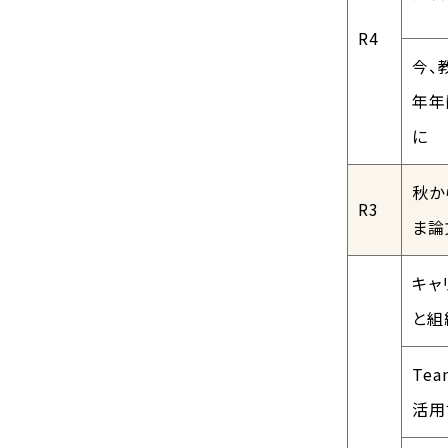
R4
今、
年年
に
秋か
R3
ま論
キャ
と組
Te
活用