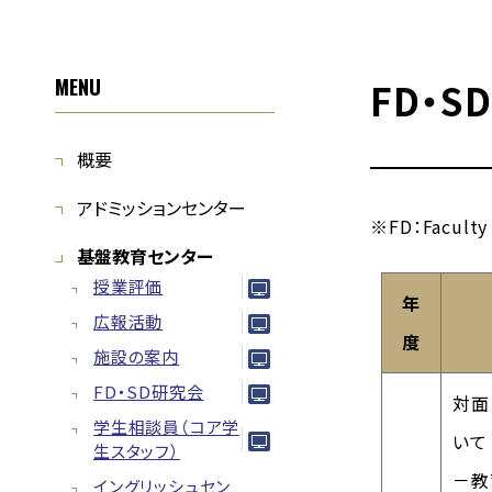
MENU
FD・S
概要
アドミッションセンター
※FD：Facult
基盤教育センター
授業評価
年
広報活動
度
施設の案内
FD・SD研究会
対面
学生相談員（コア学
いて
生スタッフ）
－教
イングリッシュセン