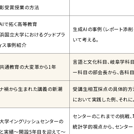
彰受賞授業の方法
AIで拓く高等教育
⽣成AIの事例（レポート添
浜国立大学におけるグッドプラ
いて考える。
ィス事例紹介
言語と文化科目、岐阜学科目、
共通教育の大変革から1年
ー科目の部会長から、各科目
ナ禍から生まれた講義の新潮
受講生相互採点の具体的方法
において実践した例、それに
センターのこれまでの挑戦、
大学イングリッシュセンターの
統計学的視点から、センタ
と実績～開設5年目を迎えて～