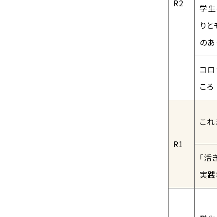
R2
学生
りと
のあ
コロ
ころ
これ
R1
「活
実践