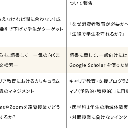
ついて報告。
教えなければ間に合わない！成
「なぜ消費者教育が必要か
齢引き下げで学生がターゲット
「法律で学生を守れるか？」
らも、読書して ―気の向くま
読書に関して、一般向けに
文検索―
Google Scholar を
リア教育におけるカリキュラム
キャリア教育・支援プログラム
織のマネジメント
ィブ（予防的・積極的）」に再
amsやZoomを遠隔授業でどう
・医学科１年生の地域体験
するか？
・対面授業に負けないインタ