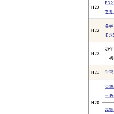
FD
H23
を考
各学
H22
る要
初年
H22
－初
H21
学習
英語
－高
H20
高等