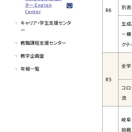
ター:English
別表
R6
Center
キャリア・学生支援センタ
生成
ー
－横
教職課程支援センター
クテ
教学企画室
全学
年報一覧
R5
コロ
流
岐阜
挑戦