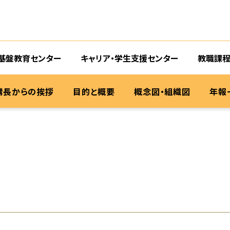
基盤教育センター
キャリア・学生支援センター
教職課程
構長からの挨拶
目的と概要
概念図・組織図
年報