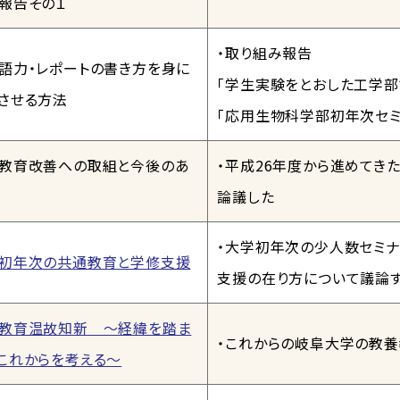
報告その１
・取り組み報告
語力・レポートの書き方を身に
「学生実験をとおした工学部
させる方法
「応用生物科学部初年次セミ
教育改善への取組と今後のあ
・平成26年度から進めてき
論議した
・大学初年次の少人数セミ
初年次の共通教育と学修支援
支援の在り方について議論
教育温故知新 ～経緯を踏ま
・これからの岐阜大学の教
これからを考える～