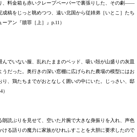
り、料金箱も赤いクレープペーパーで裏張りした、その劇——
完成稿をじっと眺めつつ、遠い北国から従姉弟［いとこ］たち
アン『贖罪［上］』p.11）
畳んでいない服、乱れたままのベッド、吸い殻が山盛りの灰皿
ようだった。奥行きの深い窓棚に広げられた農場の模型にはお
おり、鶏たちまでがおとなしく囲いの中にいた。じっさい、邸
4）
る朗読ぶりを見せて、空いた片腕で大きな身振りを入れ、声色
かける語りの魔力に家族がひれふすことを大胆に要求したので