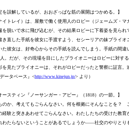
定を誤解しているが、おおざっぱな筋の展開はつかめる。】
・ナイトレイ）は、屋敷で働く使用人のロビー（ジェームズ・マ
服を脱いで水に飛び込むが、その結果ロビーに下着姿を見られ
書き直した手紙を彼女に手渡すよう、セシーリアの妹ブライオ
いた彼女は、好奇心からその手紙を読んでしまう。手紙の間違
2人。だが、その現場を目にしたブライオニーはロビーに対す
影を見たブライオニーは、それがロビーだったと警察に証言。
データベース』<
http://www.kinejun.jp/
> より）
ースティン『ノーサンガー・アビー』（1818）の一節。】
ものか、考えてもごらんなさい。何を根拠にそんなことを？ 
の経験と突きあわせてごらんなさい。わたしたちの受けた教育
れわたらないということがあるでしょうか——社交のやりとり