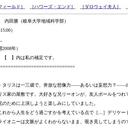
フィールド］
［ハワーズ・エンド］
［ダロウェイ夫人］
業 内田勝（岐阜大学地域科学部）
5:00）
）
2008年）
、【 】内は私の補足です。
==============================
・タリスは一三歳で、奔放な想像力——あるいは妄想力？——
リス家の屋敷です。大好きな兄リーオンが、友人ポールをつれ
兄のために上演しようと楽しみにしていました。
れから人生をどう過ごすかを考えている点で［…］デリケー
ライオニーは文脈がよくわからないまま、覗き見してしまうの