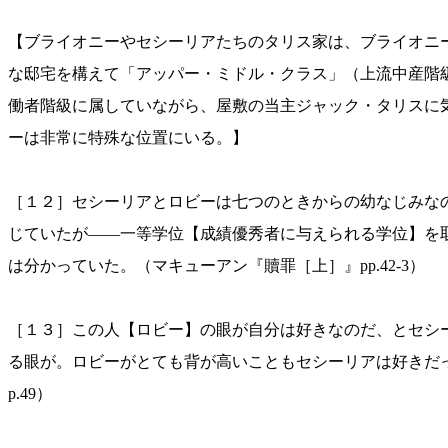
【ブライオニーやセシーリアたちのタリス家は、ブライオニ
な邸宅を構えて「アッパー・ミドル・クラス」（上流中産階
働者階級に属していながら、屋敷の当主ジャック・タリスに
ーは非常に特殊な位置にいる。】
［１２］セシーリアとロビーは七つのときからの幼なじみな
じていたが——一等学位【成績優秀者に与えられる学位】を
は分かっていた。（マキューアン『贖罪［上］』pp.42-3）
［１３］この人【ロビー】の眼が自分は好きなのだ、とセシ
る眼が。ロビーがとても背が高いこともセシーリアは好きだ
p.49）