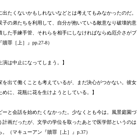
に出たくないかもしれないなどとは考えてもみなかったのだ。
双子の弟たちを利用して、自分が抱いている敵意なり破壊的意
積した手練手管、それらを相手にしなければならぬ厄介さがブ
［上］』pp.27-8）
上演は中止になってしまう。】
家を出て働くことも考えているが、まだ決心がつかない。彼女
ために、花瓶に花を生けようとしている。】
ビーと会話を始めたくなかった。少なくとも今は。風景庭園づ
う計画だったが、文学の学位を取ったあとで医学部というのは
（マキューアン『贖罪［上］』p.37）