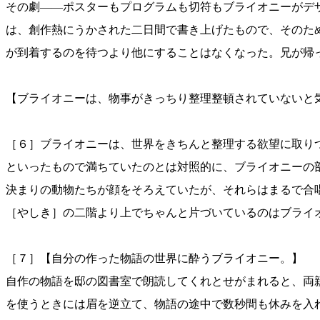
その劇——ポスターもプログラムも切符もブライオニーがデ
は、創作熱にうかされた二日間で書き上げたもので、そのた
が到着するのを待つより他にすることはなくなった。兄が帰っ
【ブライオニーは、物事がきっちり整理整頓されていないと
［６］ブライオニーは、世界をきちんと整理する欲望に取り
といったもので満ちていたのとは対照的に、ブライオニーの
決まりの動物たちが顔をそろえていたが、それらはまるで合
［やしき］の二階より上でちゃんと片づいているのはブライオニ
［７］【自分の作った物語の世界に酔うブライオニー。】
自作の物語を邸の図書室で朗読してくれとせがまれると、両
を使うときには眉を逆立て、物語の途中で数秒間も休みを入