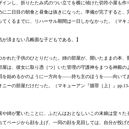
ザインし、折りたたみ式のつい立てを横に傾けた切符小屋も作
めに二日目の朝食と昼食は抜きになった。準備が完了すると、
てくるまでに、リハーサル期間は一日しかなかった。（マキュー
気が済まない几帳面な子どもである。】
つかれた子供のひとりだった。姉の部屋が、開いたままの本、
部屋は、彼女に取り憑［つ］いた管理の守護神をまつる神殿の
唱を始めるかのように一方向を——持ち主のほうを——向いて
ーの部屋だけだった。（マキューアン『贖罪［上］』pp.13-
親や姉が驚いたことに、ふだんはおとなしいこの末娘は堂々た
れてページから顔を上げ、一同の顔を見回しては、自分が投げ