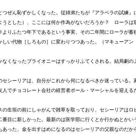
とつぜん恥ずかしくなった。従姉弟たちが『アラベラの試練』
ようとした）、ここには何か作為がないだろうか？ ローラは
ラよりふたつ年下であるという事実、その二年間にローラが蓄
い代物［しろもの］に変わりつつあった。（マキューアン『贖罪
かなくなったブライオニーはすっかりふてくされる。結局劇の
のセシーリアは、自分がこれから何になるべきか迷っている。
友人でチョコレート会社の経営者ポール・マーシャルを迎える
スの生垣の前にしゃがんで雑草を取っており、セシーリアはロ
二番目に新しかった。最新のは医学部に行くとか行かぬとかい
あった、金を出すはめになるのはセシーリアの父親なのだから。