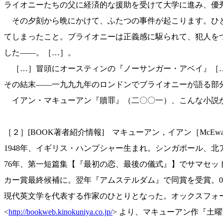
ライオニーたちの父に経済的な援助を受けて大学に進み、優
その夕刻から晩にかけて、ふたつの事件が起こります。ひと
てしまったこと。ブライオニーは正義感に駆られて、犯人を
した——。［…］。
［…］冒頭にオースティンの『ノーサンガー・アベイ』［…
その結末——一九九九年のロンドンでブライオニーが語る部
イアン・マキューアン『贖罪』（二〇〇一）、こんな小説がま
［２］[BOOK著者紹介情報] マキューアン，イアン［McEwan,
1948年、イギリス・ハンプシャー生まれ。シンガポール、
76年、第一短篇集【『最初の恋、最後の儀式』】でサマセッ
カー賞最終候補に。翌年『アムステルダム』で同賞を受賞。
現代英文学を代表する作家のひとりとなった。オックスフォー
<
http://bookweb.kinokuniya.co.jp/
> より、マキューアン作『土