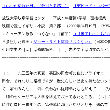
［いつか晴れた日に（分別と多感）］
［デビッド・コパー
放送大学岐阜学習センター 平成21年度第1学期 面接授
映画で読むイギリス小説 第７部 （2009年04月19日 13:35-1
マキューアン原作『つぐない』［前半］
（［後半］はこちら
＊参照した映画：
ジョー・ライト監督『つぐない』
（日本公開
引用文中の［…］は省略箇所、［ ］内の文字は原文のルビ
================================================
［１］一九三五年の真夏、英国の田舎町に住むブライオニー
田舎。それなりに裕福ですが、歴史らしい歴史を持たないタ
て、家のみんな——気に食わない従姉弟たちも加えて——で
姉のセシーリアは大学を終えて戻ってきたところ。［…］こ
に住むロビー青年との、緊張感に満ちたやりとりを、妹のブ