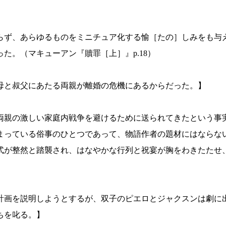
らず、あらゆるものをミニチュア化する愉［たの］しみをも与
た。（マキューアン『贖罪［上］』p.18）
母と叔父にあたる両親が離婚の危機にあるからだった。】
両親の激しい家庭内戦争を避けるために送られてきたという事
まっている俗事のひとつであって、物語作者の題材にはならな
式が整然と踏襲され、はなやかな行列と祝宴が胸をわきたたせ
計画を説明しようとするが、双子のピエロとジャクスンは劇に
ちを叱る。】