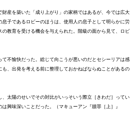
で財産を築いた「成り上がり」の家柄ではあるが、今では広大
の息子であるロビーのほうは、使用人の息子として明らかに労
スの教育を受ける機会を与えられた。階級の面から見て、ロビ
って不愉快だった。総じて向こうが悪いのだとセシーリアは感
にも、出発を考える前に整理しておかねばならぬことがあるの
し、太陽のせいでその対比がいっそいう際立［きわだ］ってい
のは興味深いことだった。（マキューアン『贖罪［上］』