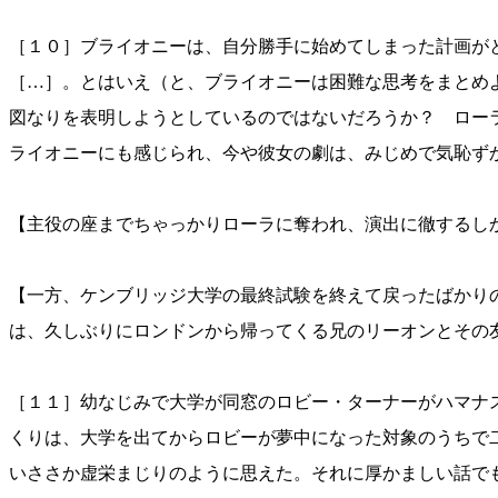
［１０］ブライオニーは、自分勝手に始めてしまった計画が
［…］。とはいえ（と、ブライオニーは困難な思考をまとめ
図なりを表明しようとしているのではないだろうか？ ロー
ライオニーにも感じられ、今や彼女の劇は、みじめで気恥ずかし
【主役の座までちゃっかりローラに奪われ、演出に徹するし
【一方、ケンブリッジ大学の最終試験を終えて戻ったばかり
は、久しぶりにロンドンから帰ってくる兄のリーオンとその
［１１］幼なじみで大学が同窓のロビー・ターナーがハマナ
くりは、大学を出てからロビーが夢中になった対象のうちで
いささか虚栄まじりのように思えた。それに厚かましい話でも