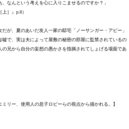
あ、なんという考えを心に入りこませるのですか？」
］』p.8）
女だが、夏のあいだ友人一家の邸宅「ノーサンガー・アビー」
は嘘で、実は夫によって屋敷の秘密の部屋に監禁されているの
人の兄から自分の妄想の愚かさを指摘されてしょげる場面であ
のエミリー、使用人の息子ロビーらの視点から描かれる。】