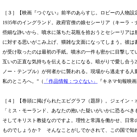
［３］【映画『つぐない』前半のあらすじ。ロビーの人物設
1935年のイングランド。政府官僚の娘セシーリア（キーラ
些細な諍いから、噴水に落ちた花瓶を拾おうとセシーリアは
に対する思いがこみ上げ、猥雑な文面になってしまう。彼は
が受け取ったのは最初の手紙。噴水の一件も密かに目撃して
互いの正直な気持ちを伝えることになる。暗がりで愛し合う
ノー・テンプル）が何者かに襲われる。現場から逃走する人
私のところへ。”（
「作品情報：つぐない」
『キネマ旬報映画
［４］【巻頭に掲げられたエピグラフ（題辞）。ジェイン・オ
「ミス・モーランド、あなたの抱いた疑いがいかに恐るべき
そしてキリスト教徒なのですよ。理性と常識を働かせ、日常
ものでしょうか？ そんなことがしでかされて、この国で知