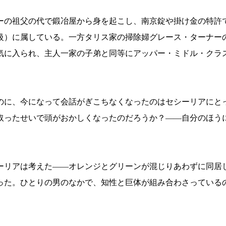
ーの祖父の代で鍛冶屋から身を起こし、南京錠や掛け金の特許
級）に属している。一方タリス家の掃除婦グレース・ターナー
気に入られ、主人一家の子弟と同等にアッパー・ミドル・クラ
のに、今になって会話がぎこちなくなったのはセシーリアにと
取ったせいで頭がおかしくなったのだろうか？——自分のほう
ーリアは考えた——オレンジとグリーンが混じりあわずに同居
った。ひとりの男のなかで、知性と巨体が組み合わさっている