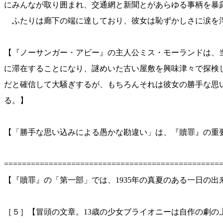
にみんなが取り囲まれ、交通網と新聞とがあらゆる事柄を暴
ふたりは廊下の端に達しており、彼女は恥ずかしさに涙を浮
【『ノーサンガー・アビー』の主人公ミス・モーランドは、
に滞在することになり、謎めいた古い屋敷を興味津々で探検
だと確信して大騒ぎするが、もちろんそれは彼女の勝手な思
る。】
【「勝手な思い込みによる愚かな勘違い」は、『贖罪』の重
================================================
【『贖罪』の「第一部」では、1935年の真夏のある一日の
［５］【冒頭の文章。13歳の少女ブライオニーは自作の劇の