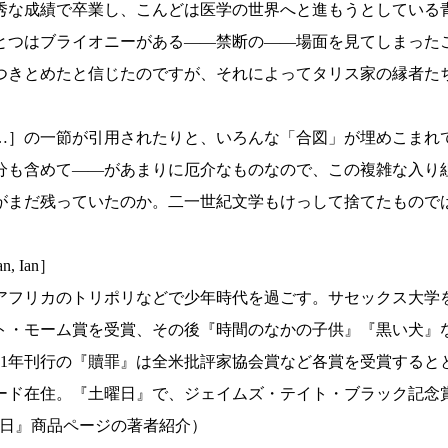
秀な成績で卒業し、こんどは医学の世界へと進もうとしている
つはブライオニーがある——禁断の——場面を見てしまった
つきとめたと信じたのですが、それによってタリス家の縁者た
］の一節が引用されたりと、いろんな「合図」が埋めこまれ
分も含めて——があまりに厄介なものなので、この複雑な入り
だ残っていたのか。二一世紀文学もけっして捨てたものではあり
 Ian］
北アフリカのトリポリなどで少年時代を過ごす。サセックス大
ト・モーム賞を受賞、その後『時間のなかの子供』『黒い犬』
01年刊行の『贖罪』は全米批評家協会賞など各賞を受賞すると
ド在住。『土曜日』で、ジェイムズ・テイト・ブラック記念賞受
曜日』商品ページの著者紹介）