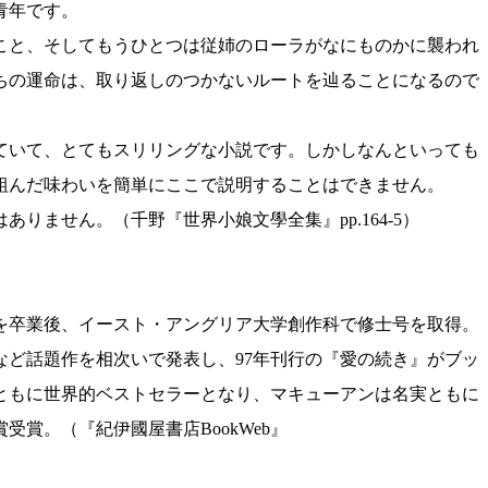
青年です。
こと、そしてもうひとつは従姉のローラがなにものかに襲われ
ちの運命は、取り返しのつかないルートを辿ることになるので
ていて、とてもスリリングな小説です。しかしなんといっても
組んだ味わいを簡単にここで説明することはできません。
ません。（千野『世界小娘文學全集』pp.164-5）
学を卒業後、イースト・アングリア大学創作科で修士号を取得。
など話題作を相次いで発表し、97年刊行の『愛の続き』がブッ
ともに世界的ベストセラーとなり、マキューアンは名実ともに
賞。（『紀伊國屋書店BookWeb』