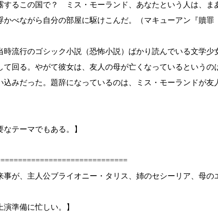
露するこの国で？ ミス・モーランド、あなたという人は、ま
かべながら自分の部屋に駆けこんだ。（マキューアン『贖罪［上
当時流行のゴシック小説（恐怖小説）ばかり読んでいる文学少
して回る。やがて彼女は、友人の母が亡くなっているというの
い込みだった。題辞になっているのは、ミス・モーランドが友
要なテーマでもある。】
==============================
出来事が、主人公ブライオニー・タリス、姉のセシーリア、母
上演準備に忙しい。】