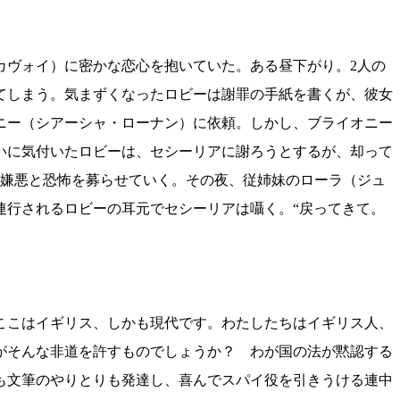
カヴォイ）に密かな恋心を抱いていた。ある昼下がり。2人の
てしまう。気まずくなったロビーは謝罪の手紙を書くが、彼女
ニー（シアーシャ・ローナン）に依頼。しかし、ブライオニー
いに気付いたロビーは、セシーリアに謝ろうとするが、却って
る嫌悪と恐怖を募らせていく。その夜、従姉妹のローラ（ジュ
連行されるロビーの耳元でセシーリアは囁く。“戻ってきて。
ここはイギリス、しかも現代です。わたしたちはイギリス人、
がそんな非道を許すものでしょうか？ わが国の法が黙認する
も文筆のやりとりも発達し、喜んでスパイ役を引きうける連中