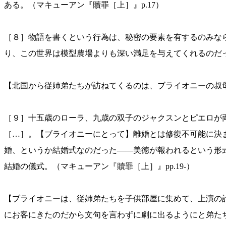
ある。（マキューアン『贖罪［上］』p.17）
［８］物語を書くという行為は、秘密の要素を有するのみな
り、この世界は模型農場よりも深い満足を与えてくれるのだっ
【北国から従姉弟たちが訪ねてくるのは、ブライオニーの叔
［９］十五歳のローラ、九歳の双子のジャクスンとピエロが
［…］。【ブライオニーにとって】離婚とは修復不可能に決
婚、というか結婚式なのだった——美徳が報われるという形
結婚の儀式。（マキューアン『贖罪［上］』pp.19-）
【ブライオニーは、従姉弟たちを子供部屋に集めて、上演の
にお客にきたのだから文句を言わずに劇に出るようにと弟た