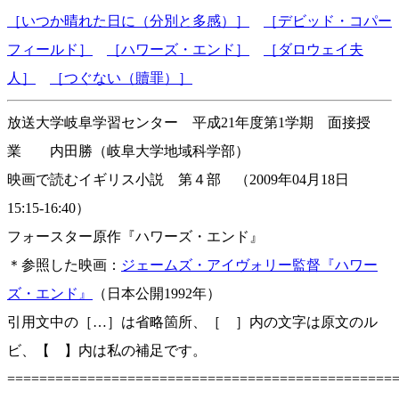
［いつか晴れた日に（分別と多感）］
［デビッド・コパー
フィールド］
［ハワーズ・エンド］
［ダロウェイ夫
人］
［つぐない（贖罪）］
放送大学岐阜学習センター 平成21年度第1学期 面接授
業 内田勝（岐阜大学地域科学部）
映画で読むイギリス小説 第４部 （2009年04月18日
15:15-16:40）
フォースター原作『ハワーズ・エンド』
＊参照した映画：
ジェームズ・アイヴォリー監督『ハワー
ズ・エンド』
（日本公開1992年）
引用文中の［…］は省略箇所、［ ］内の文字は原文のル
ビ、【 】内は私の補足です。
================================================