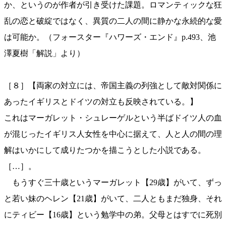
か、というのが作者が引き受けた課題。ロマンティックな狂
乱の恋と破綻ではなく、異質の二人の間に静かな永続的な愛
は可能か。（フォースター『ハワーズ・エンド』p.493、池
澤夏樹「解説」より）
［８］【両家の対立には、帝国主義の列強として敵対関係に
あったイギリスとドイツの対立も反映されている。】
これはマーガレット・シュレーゲルという半ばドイツ人の血
が混じったイギリス人女性を中心に据えて、人と人の間の理
解はいかにして成りたつかを描こうとした小説である。
［…］。
もうすぐ三十歳というマーガレット【29歳】がいて、ずっ
と若い妹のヘレン【21歳】がいて、二人ともまだ独身、それ
にティビー【16歳】という勉学中の弟。父母とはすでに死別