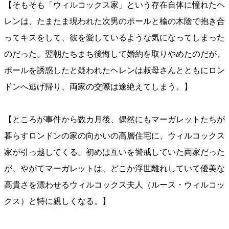
【そもそも「ウィルコックス家」という存在自体に憧れたヘ
レンは、たまたま現われた次男のポールと楡の木陰で抱き合
ってキスをして、彼を愛しているような気になってしまった
のだった。翌朝たちまち後悔して婚約を取りやめたのだが、
ポールを誘惑したと疑われたヘレンは叔母さんとともにロン
ドンへ逃げ帰り、両家の交際は途絶えてしまう。】
【ところが事件から数カ月後、偶然にもマーガレットたちが
暮らすロンドンの家の向かいの高層住宅に、ウィルコックス
家が引っ越してくる。初めは互いを警戒していた両家だった
が、やがてマーガレットは、どこか浮世離れしていて優美な
高貴さを漂わせるウィルコックス夫人（ルース・ウィルコッ
クス）と特に親しくなる。】