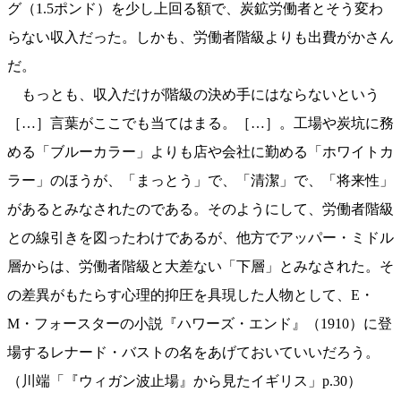
グ（1.5ポンド）を少し上回る額で、炭鉱労働者とそう変わ
らない収入だった。しかも、労働者階級よりも出費がかさん
だ。
もっとも、収入だけが階級の決め手にはならないという
［…］言葉がここでも当てはまる。［…］。工場や炭坑に務
める「ブルーカラー」よりも店や会社に勤める「ホワイトカ
ラー」のほうが、「まっとう」で、「清潔」で、「将来性」
があるとみなされたのである。そのようにして、労働者階級
との線引きを図ったわけであるが、他方でアッパー・ミドル
層からは、労働者階級と大差ない「下層」とみなされた。そ
の差異がもたらす心理的抑圧を具現した人物として、E・
M・フォースターの小説『ハワーズ・エンド』（1910）に登
場するレナード・バストの名をあげておいていいだろう。
（川端「『ウィガン波止場』から見たイギリス」p.30）