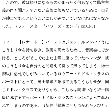
したので、彼は頼りになるものがまったく何もなくて民主主
義の声も聞こえてこない奈落に落ちないでいるために、自分
が紳士であるということにしがみついていなければならなか
った。（フォースター『ハワーズ・エンド』pp.62-3）
［２１］【レナード・】バーストはジェントルマンのように
こうもり傘を持ち歩き、教養を高めるために、音楽会にでか
ける。ところがそこでたまたま隣に座っていたヘレンが、彼
のこうもり傘を自分のと間違えて持って帰ってしまう。紳士
階級に必死でしがみついているロウアー・ミドル・クラスの
バーストにとって、紳士階級の象徴であるこうもり傘が、同
じミドル・クラスでありながら、こちらは間違いなく紳士階
級に属するアッパー・ミドル・クラスのヘレンによって奪わ
れてしまうのである。（新井『階級にとりつかれた人びと』