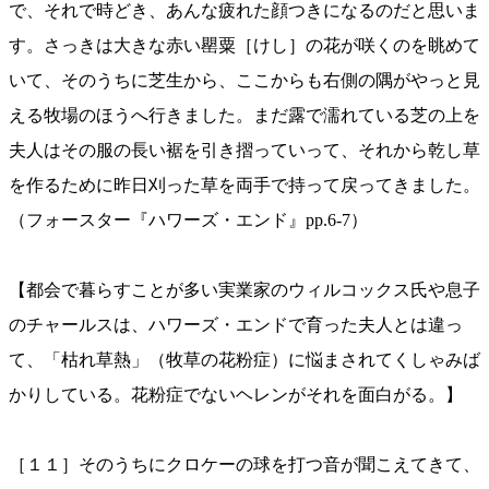
で、それで時どき、あんな疲れた顔つきになるのだと思いま
す。さっきは大きな赤い罌粟［けし］の花が咲くのを眺めて
いて、そのうちに芝生から、ここからも右側の隅がやっと見
える牧場のほうへ行きました。まだ露で濡れている芝の上を
夫人はその服の長い裾を引き摺っていって、それから乾し草
を作るために昨日刈った草を両手で持って戻ってきました。
（フォースター『ハワーズ・エンド』pp.6-7）
【都会で暮らすことが多い実業家のウィルコックス氏や息子
のチャールスは、ハワーズ・エンドで育った夫人とは違っ
て、「枯れ草熱」（牧草の花粉症）に悩まされてくしゃみば
かりしている。花粉症でないヘレンがそれを面白がる。】
［１１］そのうちにクロケーの球を打つ音が聞こえてきて、