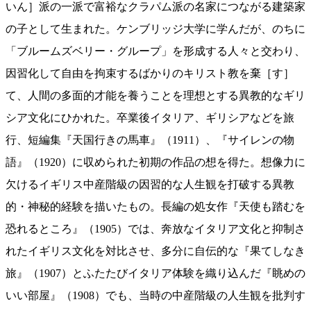
いん］派の一派で富裕なクラパム派の名家につながる建築家
の子として生まれた。ケンブリッジ大学に学んだが、のちに
「ブルームズベリー・グループ」を形成する人々と交わり、
因習化して自由を拘束するばかりのキリスト教を棄［す］
て、人間の多面的才能を養うことを理想とする異教的なギリ
シア文化にひかれた。卒業後イタリア、ギリシアなどを旅
行、短編集『天国行きの馬車』（1911）、『サイレンの物
語』（1920）に収められた初期の作品の想を得た。想像力に
欠けるイギリス中産階級の因習的な人生観を打破する異教
的・神秘的経験を描いたもの。長編の処女作『天使も踏むを
恐れるところ』（1905）では、奔放なイタリア文化と抑制さ
れたイギリス文化を対比させ、多分に自伝的な『果てしなき
旅』（1907）とふたたびイタリア体験を織り込んだ『眺めの
いい部屋』（1908）でも、当時の中産階級の人生観を批判す