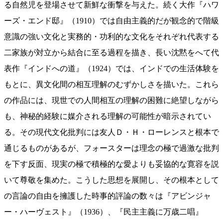
る自然児を登場させて新鮮な衝撃を与えた。続く大作『ハワ
ーズ・エンド邸』（1910）では自由主義的だが観念的で階級
意識の強い文化と実務的・功利的な文化をそれぞれ代表する
二家族が対立から結合に至る過程を描き、長い沈黙をへて代
表作『インドへの道』（1924）では、インドでの生活体験を
もとに、異文化間の相互理解のむずかしさを描いた。これら
の作品には、現世での人間相互の理解の困難に絶望しながら
も、神秘的経験に媒介される理解の可能性が暗示されてい
る。その現代文化批判には友人Ｄ・Ｈ・ローレンスと根本で
通じるものがあるが、フォースターは理念の極で過激な批判
を下す反面、現実の極で積極的な愛よりも妥協的な寛容を説
いて尊敬を集めた。こうした思想を展開し、その根本として
の言論の自由を擁護した時事的評論の数々は『アビンジャ
ー・ハーヴェスト』（1936）、『民主主義に万歳二唱』