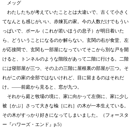
メッグ
わたしたちが考えていたこととは大違いで、古くて小さく
てなんとも感じがいい、赤煉瓦の家。今の人数だけでもうい
っぱいで、ポール（これが若いほうの息子）が明日着いた
ら、どういうことになるのか解らない。玄関の右が食堂、左
が応接間で、玄関も一部屋になっていてそこから別な戸を開
けると、トンネルのような階段があって二階に行ける。二階
には寝部屋が三つ、その上の三階に屋根裏の部屋が三つ。そ
れがこの家の全部ではないけれど、目に留まるのはそれだ
け。——前庭から見ると、窓が九つ。
それから庭と牧場の境に、家に向かって左側に、家に少し
被［かぶ］さって大きな楡［にれ］の木が一本生えている。
その木がすっかり好きになってしまいました。（フォースタ
ー『ハワーズ・エンド』p.5）