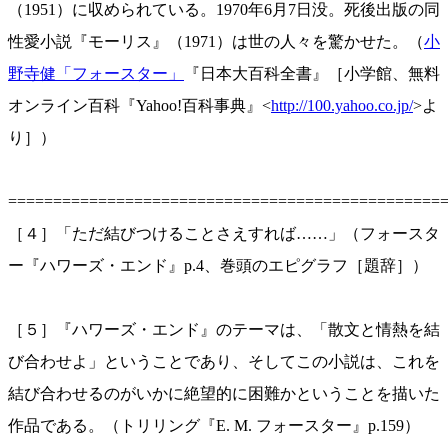
（1951）に収められている。1970年6月7日没。死後出版の同
性愛小説『モーリス』（1971）は世の人々を驚かせた。（
小
野寺健「フォースター」
『日本大百科全書』［小学館、無料
オンライン百科『Yahoo!百科事典』<
http://100.yahoo.co.jp/
>よ
り］）
================================================
［４］「ただ結びつけることさえすれば……」（フォースタ
ー『ハワーズ・エンド』p.4、巻頭のエピグラフ［題辞］）
［５］『ハワーズ・エンド』のテーマは、「散文と情熱を結
び合わせよ」ということであり、そしてこの小説は、これを
結び合わせるのがいかに絶望的に困難かということを描いた
作品である。（トリリング『E. M. フォースター』p.159）