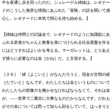
中を夜通し歩き回ったのだ。シュレーゲル姉妹は、レオナー
ドのこうした無茶な情熱にあふれた「冒険」の話を聞いて感
心し、レオナードに本気で関心を持ち始める。】
【姉妹は仲間との討論会で、レオナードのように知識欲にあ
ふれる若者がちゃんと教養を身につけられる社会基盤を作る
にはどうすればよいかを考える。マーガレットは、とりあえ
ず彼らに必要なのは金［かね］だ、と主張する。】
［２６］「緯［よこいと］がなんだろうと、現金が文明の経
［たていと］なんです。わたしたちは金というものについて
わたしたちの想像力を働かせなければならなくて、それは金
が、——世界で二番目に大事なものだからなんです。だれも
がその金については黙って知らん顔をしていて、はっきりと