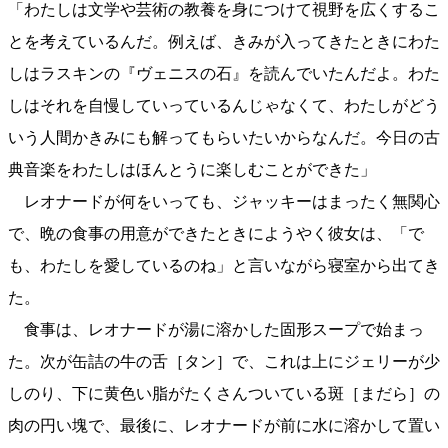
「わたしは文学や芸術の教養を身につけて視野を広くするこ
とを考えているんだ。例えば、きみが入ってきたときにわた
しはラスキンの『ヴェニスの石』を読んでいたんだよ。わた
しはそれを自慢していっているんじゃなくて、わたしがどう
いう人間かきみにも解ってもらいたいからなんだ。今日の古
典音楽をわたしはほんとうに楽しむことができた」
レオナードが何をいっても、ジャッキーはまったく無関心
で、晩の食事の用意ができたときにようやく彼女は、「で
も、わたしを愛しているのね」と言いながら寝室から出てき
た。
食事は、レオナードが湯に溶かした固形スープで始まっ
た。次が缶詰の牛の舌［タン］で、これは上にジェリーが少
しのり、下に黄色い脂がたくさんついている斑［まだら］の
肉の円い塊で、最後に、レオナードが前に水に溶かして置い