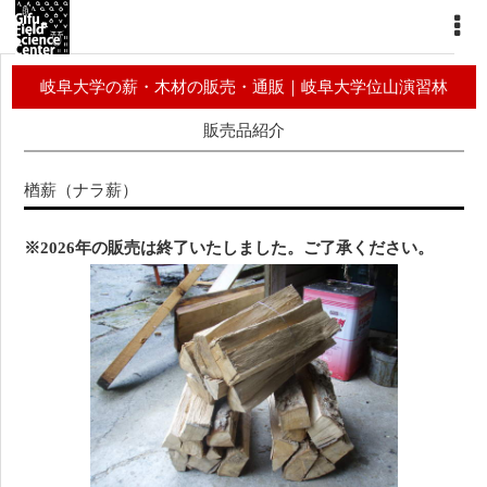
岐阜大学の薪・木材の販売・通販｜岐阜大学位山演習林
販売品紹介
楢薪（ナラ薪）
※2026年の販売は終了いたしました。ご了承ください。