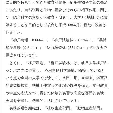
に目的を持ち行ってきた教育活動を、応用生物科学部の発足
にあたり、自然環境と生物生産及びそれらの相互作用に関し
て、総合科学の立場から教育・研究し、大学と地域社会に貢
献することを目的として統合し平成16年4月に新たに設置さ
れました。
「柳戸農場（8.66ha）」「柳戸試験林（0.72ha）」「美濃
加茂農場（9.84ha）」「位山演習林（554.9ha）」の4カ所で
構成されています。
とくに、「柳戸農場」「柳戸試験林」は、岐阜大学柳戸キ
ャンパス内に位置し、 応用生物科学部棟と隣接していると
いう点で全国の大学では珍しく、水田、畑、果樹園、温室及
び農業機械室、機械工作室等の圃場や施設を備え、学部教員
や学生の広汎かつ一貫した体験的実習や高度な専門的実験・
実習を実施し、機動的に活用されています。
実務的運営組織は、「植物生産部門」「動物生産部門」