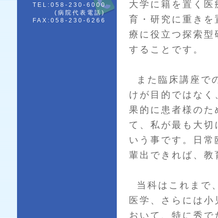
大学に籍を置く医
TEL:058-230-6000
(病院代表電話)
育・研究に重きを
FAX:058-230-6266
療に役立つ探索型
することです。
また臨床講座での
けが目的ではなく
果的に患者様のた
て、私が最も大切
いう事です。日常
輩出できれば、教
当科はこれまで、
医学、さらには小
おいて、特に秀で