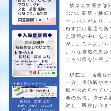
岐阜大学医学部附
の地に新築・移転
ャンパスがあり、
癒すには最適な所
た環境の中にあり
がこころを病む方
ような自然の恵み
ころの病を治療し
現在は、臓器移植
一方、価値観や生
各種お問い合わせは．．．
療が求められてい
会の出現、少子高
医局長 武藤 恭昌
対し、医療は今ま
mutoh.yukimasa.z8
@f.gifu-u.ac.jp