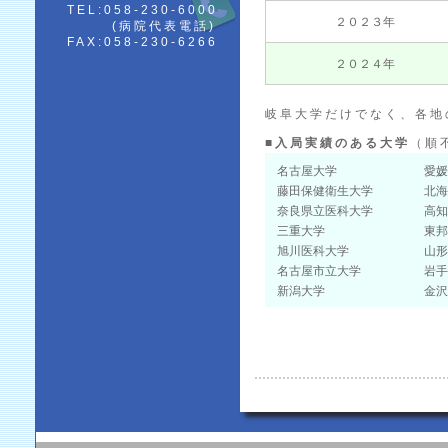
TEL:058-230-6000
２０２３年
(病院代表電話)
FAX:058-230-6266
２０２４年
岐阜大学だけでなく、各地
■入局実績のある大学
（順
名古屋大学
愛媛
藤田保健衛生大学
北海
奈良県立医科大学
高知
三重大学
東邦
旭川医科大学
山形
名古屋市立大学
岩手
新潟大学
金沢