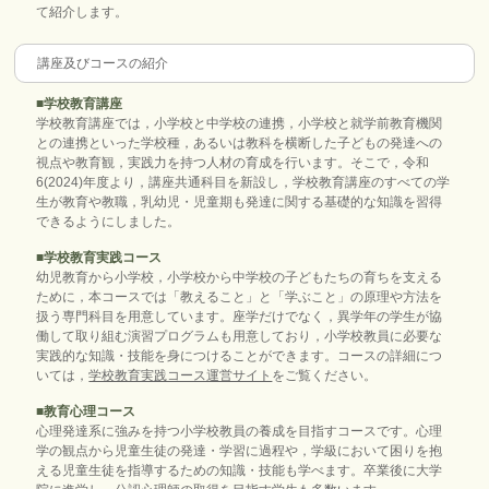
て紹介します。
講座及びコースの紹介
■
学校教育講座
学校教育講座では，小学校と中学校の連携，小学校と就学前教育機関
との連携といった学校種，あるいは教科を横断した子どもの発達への
視点や教育観，実践力を持つ人材の育成を行います。そこで，令和
6(2024)年度より，講座共通科目を新設し，学校教育講座のすべての学
生が教育や教職，乳幼児・児童期も発達に関する基礎的な知識を習得
できるようにしました。
■
学校教育実践コース
幼児教育から小学校，小学校から中学校の子どもたちの育ちを支える
ために，本コースでは「教えること」と「学ぶこと」の原理や方法を
扱う専門科目を用意しています。座学だけでなく，異学年の学生が協
働して取り組む演習プログラムも用意しており，小学校教員に必要な
実践的な知識・技能を身につけることができます。コースの詳細につ
いては，
学校教育実践コース運営サイト
をご覧ください。
■
教育心理コース
心理発達系に強みを持つ小学校教員の養成を目指すコースです。心理
学の観点から児童生徒の発達・学習に過程や，学級において困りを抱
える児童生徒を指導するための知識・技能も学べます。卒業後に大学