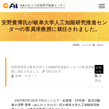
安野貴博氏が岐阜大学人工知能研究推進セン
ターの客員准教授に就任されました。
HOME
ニュース一覧
講習会
安野貴博氏が岐阜大学人工知能研究推進センターの客員准教
お知
授に就任されました。
2025.05.12
らせ
投稿：スタッフ
講
習会
2025年5月1日付でAIエンジニア・起業家・SF作家・政治活動
家の安野 貴博（あんの たかひろ）氏が岐阜大学人工知能研究推