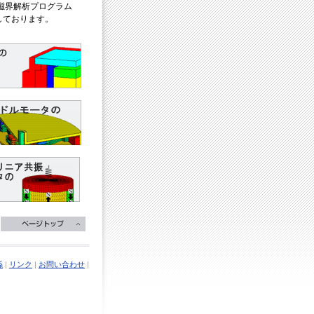
磁界解析プログラム
しております。
係
|
リンク
|
お問い合わせ
|