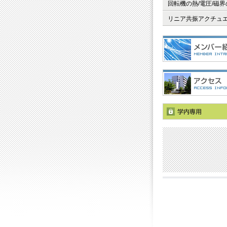
回転機の熱/電圧/磁
リニア共振アクチュ