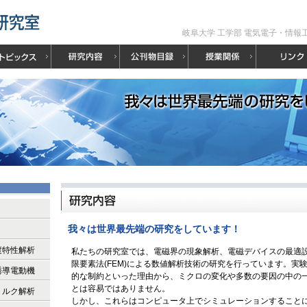
岐阜大学 工学部 電気電子・情報
我々は世界最先端の研究をしています！
渡特性解析
私たちの研究室では、電磁界の現象解析、電磁デバイスの最適
限要素法(FEM)による数値解析技術の研究を行っています。実
誘導電動機
的な制約といった理由から、ミクロの変化や多数の要因の中の
とは容易ではありません。
トルク解析
しかし、これらはコンピュータ上でシミュレーションすること