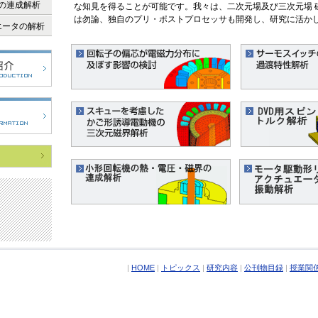
界の連成解析
な知見を得ることが可能です。我々は、二次元場及び三次元場 
は勿論、独自のプリ・ポストプロセッサも開発し、研究に活か
エータの解析
|
HOME
|
トピックス
|
研究内容
|
公刊物目録
|
授業関