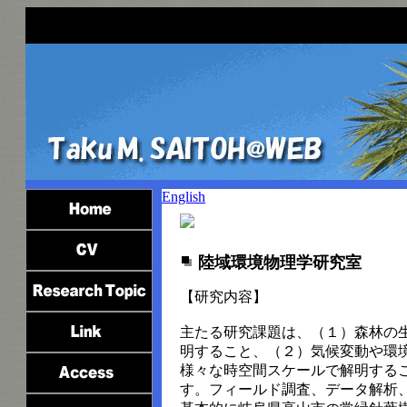
English
陸域環境物理学研究室
【研究内容】
主たる研究課題は、（１）森林の
明すること、（２）気候変動や環
様々な時空間スケールで解明する
す。フィールド調査、データ解析