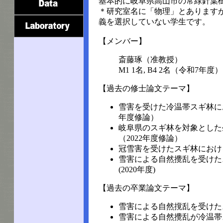
基本的に岐阜県高山市の常緑針葉
＊研究室名に「物理」とあります
義を選択していない学生です。
【メンバー】
斎藤琢（准教授）
M1 1名, B4 2名（令和7年度）
【過去の修士論文テーマ】
雪害を受けた冷温帯スギ林に
年度修論）
岐阜県のスギ林を対象とした
（2022年度修論）
冠雪害を受けたスギ林における
雪害による自然攪乱を受けた
(2020年度)
【過去の卒業論文テーマ】
雪害による自然撹乱を受けたス
雪害による自然攪乱が冷温帯ス