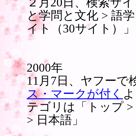
２月20日、検索サイ
と学問と文化 > 語
イト（30サイト）
2000年
11月7日、ヤフーで
ス・マークが付く
よ
テゴリは「トップ > 
> 日本語」