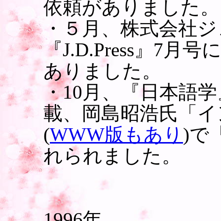
依頼がありました。
・５月、株式会社ジ
『J.D.Press』
ありました。
・10月、『日本語学
載、岡島昭浩氏「イ
(
WWW版もあり
)で
れられました。
1996年