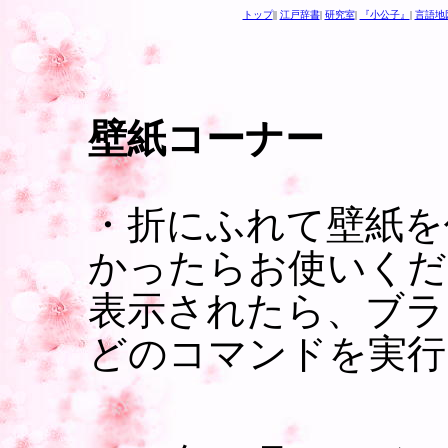
トップ
||
江戸辞書
|
研究室
|
『小公子』
|
言語地
壁紙コーナー
・折にふれて壁紙を
かったらお使いくだ
表示されたら、ブラ
どのコマンドを実行