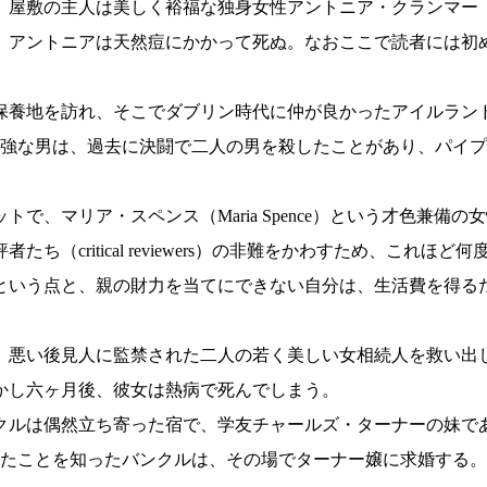
の主人は美しく裕福な独身女性アントニア・クランマー（Anton
、アントニアは天然痘にかかって死ぬ。なおここで読者には初
養地を訪れ、そこでダブリン時代に仲が良かったアイルラン
いう屈強な男は、過去に決闘で二人の男を殺したことがあり、パ
、マリア・スペンス（Maria Spence）という才色兼備
（critical reviewers）の非難をかわすため、これ
という点と、親の財力を当てにできない自分は、生活費を得る
悪い後見人に監禁された二人の若く美しい女相続人を救い出
かし六ヶ月後、彼女は熱病で死んでしまう。
ルは偶然立ち寄った宿で、学友チャールズ・ターナーの妹で
に亡くなったことを知ったバンクルは、その場でターナー嬢に求婚