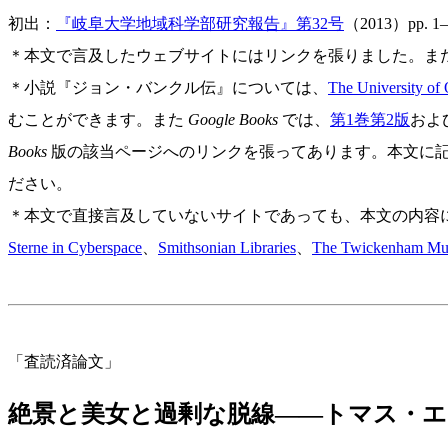
初出：
『岐阜大学地域科学部研究報告』第32号
（2013）pp. 
＊本文で言及したウェブサイトにはリンクを張りました。ま
＊小説『ジョン・バンクル伝』については、
The University of
むことができます。また
Google Books
では、
第1巻第2版
およ
Books
版の該当ページへのリンクを張ってあります。本文に
ださい。
＊本文で直接言及していないサイトであっても、本文の内容
Sterne in Cyberspace
、
Smithsonian Libraries
、
The Twickenham M
「査読済論文」
絶景と美女と過剰な脱線——トマス・