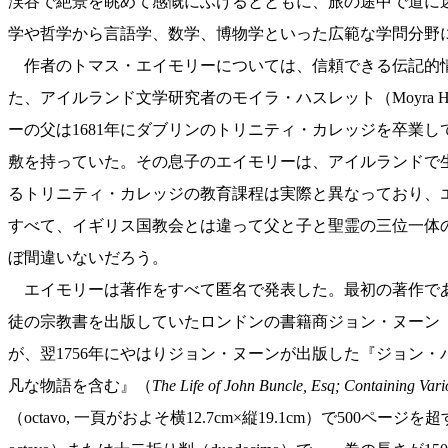
渓谷で絶景を眺めて感慨にふけるとともに、旅の途中で道に
学や哲学から言語学、数学、博物学といった広範な学問分野
作者のトマス・エイモリーについては、信頼できる伝記的情
た、アイルランド文学研究者のモイラ・ハスレット（Moyra
ーの父は1681年にダブリンのトリニティ・カレッジを卒業し
敷を持っていた。その息子のエイモリーは、アイルランドで
るトリニティ・カレッジの教育課程は実際と異なっており、エ
すべて、イギリス国教会とは違って父と子と聖霊の三位一体の教
ぼ間違いないだろう。
エイモリーは著作をすべて匿名で発表した。最初の著作で
徒の宗教書を出版していたロンドンの書籍商ジョン・ヌーン（J
が、翌1756年にやはりジョン・ヌーンが出版した『ジョン
凡な物語を含む』（
The Life of John Buncle, Esq; Containing Vari
（octavo, 一頁がおよそ横12.7cm×縦19.1cm）で