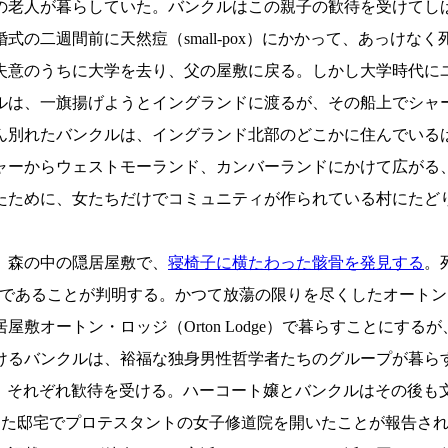
とその父の老人が暮らしていた。バンクルはこの親子の歓待を受けて
の二週間前に天然痘（small-pox）にかかって、あっけなく
意のうちに大学を去り、父の屋敷に戻る。しかし大学時代に
一旗揚げようとイングランドに渡るが、その船上でシャーロット・メ
たバンクルは、イングランド北部のどこかに住んでいるはずの裕福
ャーからウェストモーランド、カンバーランドにかけて広がる
ために、女たちだけでコミュニティが作られている村にたど
、森の中の隠居屋敷で、
寝椅子に横たわった骸骨を発見する
。
という男であることが判明する。かつて放蕩の限りを尽くしたオー
敷オートン・ロッジ（Orton Lodge）で暮らすことにす
るバンクルは、裕福な独身男性哲学者たちのグループが暮ら
らす邸宅に迷い込み、それぞれ歓待を受ける。ハーコート嬢とバンクル
り、父が遺した邸宅でプロテスタントの女子修道院を開いたことが報