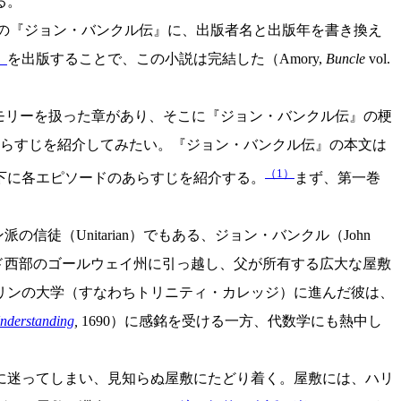
る。
れ残りの『ジョン・バンクル伝』に、出版者名と出版年を書き換え
）
を出版することで、この小説は完結した（Amory,
Buncle
vol.
イモリーを扱った章があり、そこに『ジョン・バンクル伝』の梗
らすじを紹介してみたい。『ジョン・バンクル伝』の本文は
（1）
下に各エピソードのあらすじを紹介する。
まず、第一巻
徒（Unitarian）でもある、ジョン・バンクル（John
ンド西部のゴールウェイ州に引っ越し、父が所有する広大な屋敷
ブリンの大学（すなわちトリニティ・カレッジ）に進んだ彼は、
nderstanding
,
1690）に感銘を受ける一方、代数学にも熱中し
に迷ってしまい、見知らぬ屋敷にたどり着く。屋敷には、ハリ