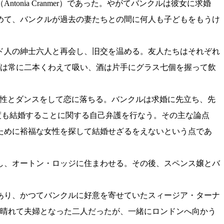
ia Cranmer）であった。やがてバンクルは彼女に求婚
めて、バンクルが過去の妻たちとの間に何人も子どもをもうけ
ド人の紳士六人と再会し、旧交を温める。友人たちはそれぞれ
イプは常に二本くわえて吸い、酒は片手にグラス七個を握って飲
の女性とダンスをして恋に落ちる。バンクルは求婚に先立ち、先
ほど何度も結婚することに関する自己弁護を行なう。その主な論点
ために裕福な女性を探して結婚せざるをえないという点であ
し、オートン・ロッジに住まわせる。その後、スペンス嬢とバ
あり、かつてバンクルに好意を寄せていたスィージア・ターナ
する。晴れて夫婦となった二人だったが、一緒にロンドンへ向かう