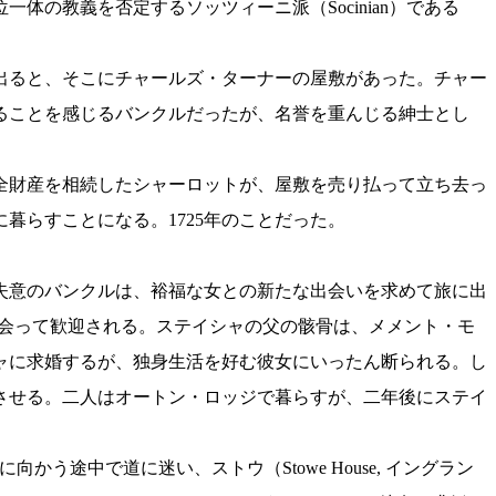
体の教義を否定するソッツィーニ派（Socinian）である
出ると、そこにチャールズ・ターナーの屋敷があった。チャー
ることを感じるバンクルだったが、名誉を重んじる紳士とし
全財産を相続したシャーロットが、屋敷を売り払って立ち去っ
暮らすことになる。1725年のことだった。
失意のバンクルは、裕福な女との新たな出会いを求めて旅に出
）に出会って歓迎される。ステイシャの父の骸骨は、メメント・モ
ャに求婚するが、独身生活を好む彼女にいったん断られる。し
させる。二人はオートン・ロッジで暮らすが、二年後にステイ
う途中で道に迷い、ストウ（Stowe House, イングラン