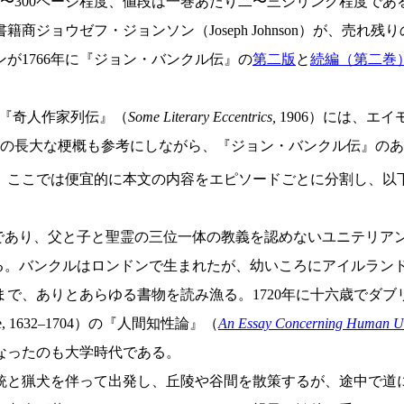
さが150〜300ページ程度、値段は一巻あたり二〜三シリング程度であ
商ジョウゼフ・ジョンソン（Joseph Johnson）が、売
が1766年に『ジョン・バンクル伝』の
第二版
と
続編（第二巻
いた『奇人作家列伝』（
Some Literary Eccentrics,
1906）には、エ
の長大な梗概も参考にしながら、『ジョン・バンクル伝』のあ
、ここでは便宜的に本文の内容をエピソードごとに分割し、以
あり、父と子と聖霊の三位一体の教義を認めないユニテリアン派の信
られる。バンクルはロンドンで生まれたが、幼いころにアイルラ
で、ありとあらゆる書物を読み漁る。1720年に十六歳でダ
 1632–1704）の『人間知性論』（
An Essay Concerning Human U
なったのも大学時代である。
と猟犬を伴って出発し、丘陵や谷間を散策するが、途中で道