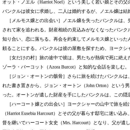
オット・ノエル（Harriot Noel）という美しく若い娘
バンクルは彼女に求婚し、二人は婚約するが、ノエル嬢は結婚式
［メルモス嬢との出会い］ノエル嬢を失ったバンクルは、失
されて家を追われる。財産相続の見込みがなくなったバンクルは、
知り合い、恋に落ちる。再会を約束してメルモス嬢といったん別れ
頼ることにする。バンクルは彼の屋敷を探すため、ヨークシ
［女だけの村］旅の途中で彼は、男たちが熱病で死に絶えた
ゾーラ・バーコット（Azora Burcot）と知的な会話を楽しむ。
［ジョン・オートンの骸骨］さらに旅を続けたバンクルは
れた書き置きから、ジョン・オートン（John Orton）
った。オートンが遺した財産を手にしたバンクルは、この隠居屋
［ハーコート嬢との出会い］ヨークシャーの山中で旅を続け
（Harriot Eusebia Harcourt）とその父が暮
督を継いでハーコート女史（Mrs. Harcourt）とな