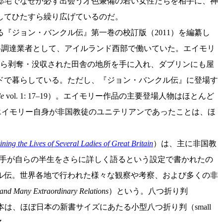
邸宅でなぜか必ず出会う才色兼備の若い女性たちを相手に、神
してひたすら繰り広げているのだ。
ジョン・バンクル伝』第一巻の校訂版（2011）を編纂し
の食料調達業者として、アイルランド西部で働いていた。エイモリ
ンドから剥奪・没収された田舎の地所を手に入れ、ダブリンにも屋
ドで暮らしている。ただし、『ジョン・バンクル伝』に登場す
le
vol. 1: 17–19）。エイモリー作品の主要登場人物はほとんど
、エイモリー自身が非国教徒のユニテリアンであったことは、ほ
ing the Lives of Several Ladies of Great Britain
）は、主に非国教
の語り手が自らの半生をさらに詳しく語るという設定で書かれたの
クル伝。世界各地で行われた様々な観察や考察、および多くの非
; and Many Extraordinary Relations
）という。八つ折り判
小説本は、ほぼ日本の新書サイズにあたる小型八つ折り判（small