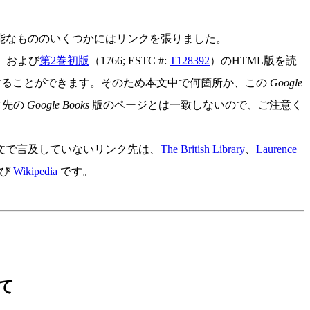
能なもののいくつかにはリンクを張りました。
）および
第2巻初版
（1766; ESTC #:
T128392
）のHTML版を読
覧することができます。そのため本文中で何箇所か、この
Google
ク先の
Google Books
版のページとは一致しないので、ご注意く
文で言及していないリンク先は、
The British Library
、
Laurence
よび
Wikipedia
です。
て