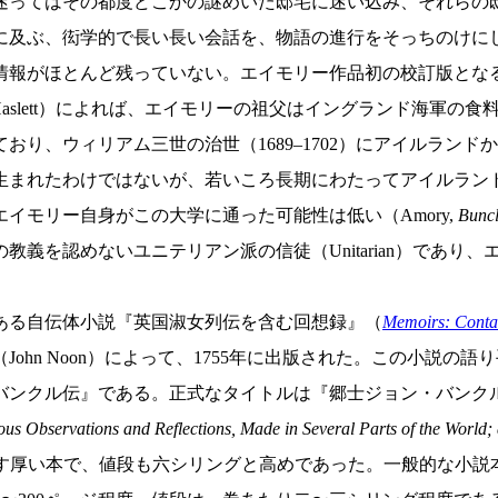
迷ってはその都度どこかの謎めいた邸宅に迷い込み、それらの
に及ぶ、衒学的で長い長い会話を、物語の進行をそっちのけに
報がほとんど残っていない。エイモリー作品初の校訂版となる『
 Haslett）によれば、エイモリーの祖父はイングランド海軍
ており、ウィリアム三世の治世（1689–1702）にアイルラ
生まれたわけではないが、若いころ長期にわたってアイルラン
イモリー自身がこの大学に通った可能性は低い（Amory,
Bunc
義を認めないユニテリアン派の信徒（Unitarian）であり
ある自伝体小説『英国淑女列伝を含む回想録』（
Memoirs: Contain
ohn Noon）によって、1755年に出版された。この小説
・バンクル伝』である。正式なタイトルは『郷士ジョン・バン
ous Observations and Reflections, Made in Several Parts of the World
500ページを超す厚い本で、値段も六シリングと高めであった。一般的な