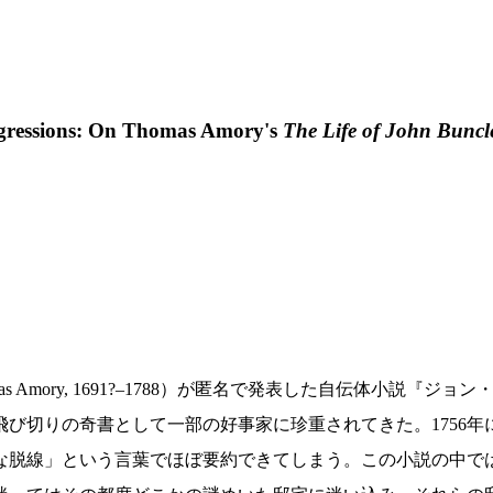
Digressions: On Thomas Amory's
The Life of John Buncl
mory, 1691?–1788）が匿名で発表した自伝体小説『ジョ
び切りの奇書として一部の好事家に珍重されてきた。1756年
な脱線」という言葉でほぼ要約できてしまう。この小説の中で