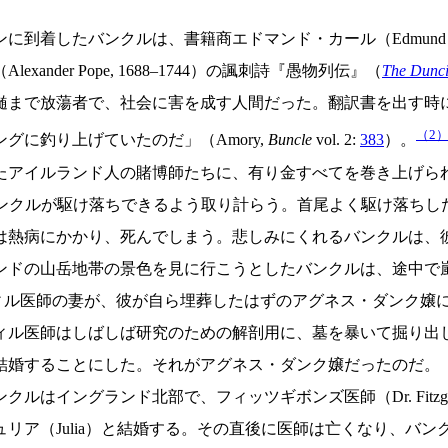
たバンクルは、書籍商エドマンド・カール（Edmund Curll
der Pope, 1688–1744）の諷刺詩『愚物列伝』（
The Dunc
髄まで放蕩者で、社会に害を成す人間だった。翻訳書を出す時
（2
に釣り上げていたのだ」（Amory,
Buncle
vol. 2:
383
）。
アイルランド人の賭博師たちに、有り金すべてを巻き上げら
と、バンクルが駆け落ちできるよう取り計らう。首尾よく駆け落
は熱病にかかり、死んでしまう。悲しみにくれるバンクルは、
ドの山岳地帯の景色を見に行こうとしたバンクルは、途中で嵐に
タンヴィル医師の妻が、彼が自ら埋葬したはずのアグネス・ダンク
ィル医師はしばしば研究のための解剖用に、墓を暴いて掘り出
結婚することにした。それがアグネス・ダンク嬢だったのだ。
イングランド北部で、フィッツギボンズ医師（Dr. Fitzg
リア（Julia）と結婚する。その直後に医師は亡くなり、バ