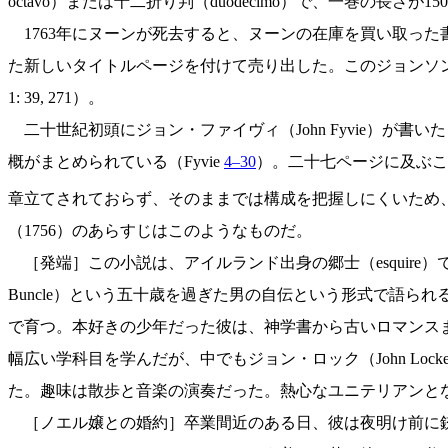
octavo）または十二折り判（duodecimo）で、一巻の長
1763年にヌーンが死去すると、ヌーンの在庫を買い取った書籍
た新しいタイトルページを付けて売り出した。このジョンソン
1: 39, 271）。
二十世紀初頭にジョン・ファイヴィ（John Fyvie）が書
概がまとめられている（Fyvie
4–30
）。二十七ページに及ぶこ
章立てされておらず、そのままでは構成を把握しにくいため
（1756）のあらすじはこのようなものだ。
［発端］この小説は、アイルランド出身の郷士（esquire）で
Buncle）という五十歳を過ぎた男の自伝という形式で語
で育つ。本好きの少年だった彼は、神学書から古いロマンスま
幅広い学科目を学んだが、中でもジョン・ロック（John Locke,
た。趣味は散歩と音楽の演奏だった。熱心なユニテリアンと
［ノエル嬢との婚約］卒業間近のある日、彼は夜明け前に銃