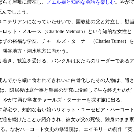
しばらく屋敷に滞在し、
ノエル嬢と知的な会話を楽しむ
。やがて
死んでしまう。
ユニテリアンになっていたせいで、国教徒の父と対立し、勘当
ルモス（Charlotte Melmoth）という知的な女性と
な学友、チャールズ・ターナー（Charles Turner）を
、渓谷地方・湖水地方に向かう。
り着き、歓迎を受ける。バンクルは女たちのリーダーであるア
死んでから蟻に食われてきれいに白骨化したその人物は、遺さ
トンは、隠居後は庭仕事と聖書の研究に没頭して生を終えたのだ
るが、やがて再び学友チャールズ・ターナーを探す旅に出る。
す邸宅や、知的な若い娘ハリオット・ユーゼビア・ハーコート
はその後も文通を続けたことが紹介され、彼女が父の死後、独身のまま家
告される。なおハーコート女史の修道院は、エイモリーの前作『英