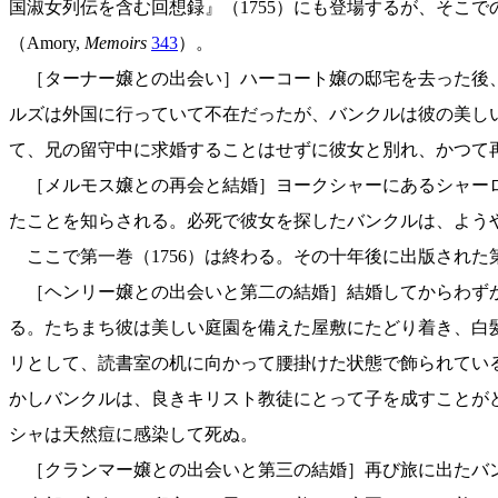
国淑女列伝を含む回想録』（1755）にも登場するが、そこで
（Amory,
Memoirs
343
）。
［ターナー嬢との出会い］ハーコート嬢の邸宅を去った後、
ルズは外国に行っていて不在だったが、バンクルは彼の美し
て、兄の留守中に求婚することはせずに彼女と別れ、かつて
［メルモス嬢との再会と結婚］ヨークシャーにあるシャーロ
たことを知らされる。必死で彼女を探したバンクルは、ようや
ここで第一巻（1756）は終わる。その十年後に出版された第
［ヘンリー嬢との出会いと第二の結婚］結婚してからわずか
る。たちまち彼は美しい庭園を備えた屋敷にたどり着き、白髪の老
リとして、読書室の机に向かって腰掛けた状態で飾られてい
かしバンクルは、良きキリスト教徒にとって子を成すことが
シャは天然痘に感染して死ぬ。
［クランマー嬢との出会いと第三の結婚］再び旅に出たバンクルは、