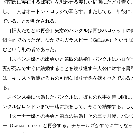
ド南部に実在する邸宅）を思わせる美しい庭園にたどり着く。屋敷
し、二人はオートン・ロッジで暮らす。またしても二年後に
ていることが明かされる。
［旧友たちとの再会］失意のバンクルは再びハロゲットの保
個性的であったが、なかでもガラスピー（Gallaspy）と
むという剛の者であった。
［スペンス嬢との出会いと第四の結婚］バンクルはハロゲットで
妻が死んですぐに結婚することを繰り返す主人公に対する書評者たち
は、キリスト教徒たるもの可能な限り子孫を残すべきである
る。
スペンス嬢に求婚したバンクルは、彼女の返事を待つ間に、
ンクルはロンドンまで一緒に旅をして、そこで結婚する。し
［ターナー嬢との再会と第五の結婚］その三ヶ月後、バンク
ー（Caesia Turner）と再会する。チャールズがすで