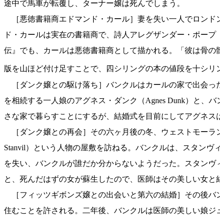
途中で馬車が転覆し、ターナー嬢は死んでしまう。
［悪徳書籍商エドマンド・カール］妻を失い一人でロンドンに到着し
ド・カールは実在の書籍商で、詩人アレグザンダー・ポープ（Alexan
伝』でも、カールは悪徳書籍商として描かれる。「彼は骨の
版を山ほど付け足すことで、四シリングの本の値段を十シリング
［ダンク嬢との駆け落ち］バンクルはカールの家で出会った
を相続する一人娘のアグネス・ダンク（Agnes Dunk）
さな家で暮らすことにするが、結婚式を目前にしてアグネス
［ダンク嬢との再会］その六ヶ月後の冬、ウェストモーラン
Stanvil）という人物の屋敷を訪ねる。バンクルは、ス
を失い、バンクルが誰だか分からないようだった。スタンヴ
と、死んだはずの女が蘇生したので、医師はその美しい女と
［フィッツギボンズ嬢との出会いと第六の結婚］その後バンクルは
住むことを許される。二年後、バンクルは医師の美しい娘ジュ