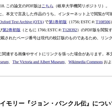
1–18. この論文のPDF版は
こちら
（岐阜大学機関リポジトリ）。
た、本文で言及した作品のうち、インターネット上で閲覧が可
 Oxford Text Archive (OTA)
で
第1巻初版
（1756; ESTC #:
T108506
び
第2巻初版
（ともに 1766; ESTC #:
T128392
）のPDF版を閲
記載されたページ番号は現代の校訂版のものであるため、リン
に関連する画像やサイトにリンクを張った場合があります。本
useum
、
The Victoria and Albert Museum
、
Wikimedia Commons
お
エイモリー『ジョン・バンクル伝』につい