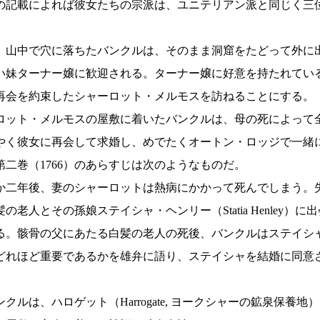
の記載によれば彼女たちの宗派は、ユニテリアン派と同じく三位一
山中で穴に落ちたバンクルは、そのまま洞窟をたどって外に
い妹ターナー嬢に歓迎される。ターナー嬢に好意を持たれてい
再会を約束したシャーロット・メルモスを訪ねることにする。
ット・メルモスの屋敷に着いたバンクルは、母の死によって
く彼女に再会して求婚し、めでたくオートン・ロッジで一緒に
二巻（1766）のあらすじは次のようなものだ。
二年後、妻のシャーロットは熱病にかかって死んでしまう。
人とその孫娘ステイシャ・ヘンリー（Statia Henley
る。骸骨の父にあたる白髪の老人の死後、バンクルはステイシ
どれほど重要であるかを雄弁に語り、ステイシャを結婚に同意
ハロゲット（Harrogate, ヨークシャーの鉱泉保養地）に向か