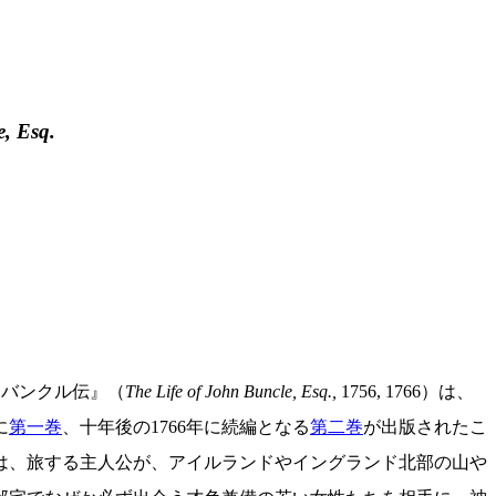
e, Esq.
ン・バンクル伝』（
The Life of John Buncle, Esq.,
1756, 1766）は、
に
第一巻
、十年後の1766年に続編となる
第二巻
が出版されたこ
は、旅する主人公が、アイルランドやイングランド北部の山や