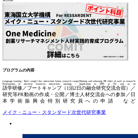
プログラムの内容
Language training / Boot camp(2 day interaction fusion research camp)/Making and releasing PR video of such as research/
Participation in doctoral resources interaction meeting / Application to JSPS as DC and so on
語学研修／ブートキャンプ（1泊2日の融合研究交流合宿）／
研究等PR動画の作成・公開／博士人材交流会への参加／日
本学術振興会特別研究員への申請 など
メイク・ニュー・スタンダード次世代研究事業