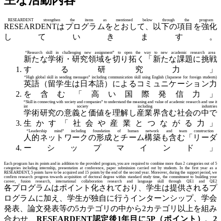
RESEARDENT strengthen the items as mentioned below through the program
RESEARDENTはプログラムをとおして、以下の項目を強化
していきます。
“Research skill in challenging new assignment” to open the way to new academic research area
新たな学術・研究領域を切り拓く「新たな課題に挑戦
する研究力」
“High global skill in sending messages” including communication skill using English (Japanese for foreign students)
英語（留学生は日本語）によるコミュニケーション力
を含む「高い国際発信力」
“Skill in connecting with society and companies” to understand the meaning and value of academic research and use it
int society including industries
学術研究の意義と価値を理解し産業界含む社会の中で
生かす「社会や産業とつながる力」
“Leadership mind” including foundation of human network and team construction
人的ネットワークの形成とチーム構築も含む「リーダ
ーシップマインド」
Each program has its points and in addition to the provided program, you are required to combine more than 2 categories out of 5
categories including internship, presentation at conference, paper submission carried out by students. In the first year as a
RESEARDENT, 5 points have to be acquired and 15 points by the end of the second year. Moreover, during the support period, we
confirm research progress towards acquisition of doctoral degree within standard study time, the commitment to building your
career, fusion research, international collaboration research and language skill through QE1 and QE2
各プログラムはポイント化されており、学生は提供されるプ
ログラムに加え、学生が独自に行うインターンシップ、学会
発表、論文発表等の5カテゴリの中から2カテゴリ以上を組み
合わせ、
RESEARDENT認定後1年目に5P（ポイント）、2