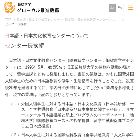
Ja
En
TOP
日本語・日本文化教育センター
日本語・日本文化教育センターについて
センター長挨拶
日本語・日本文化教育センターについて
センター長挨拶
日本語・日本文化教育センター（略称日文センター：旧称留学生セン
ター）は、1996年5月、教員5名で旧工業短期大学の建物を活動の場と
して、留学生課とともに発足しました。当初の業務は、おもに国費外国
人留学生のための日本語教育や修学・生活指導を行うことでした。設置
後20年を経過する間に、学内外の要請に応じてしだいに業務を多様化さ
せ、現在の業務は下記のとおりとなっています。
（１）外国人留学生に対する日本語・日本文化教育（日本語研修コー
ス、全学共通教育「日本語及び日本事情に関する科目」、サマ
ースクール日本語授業と郡上プログラムのコーディネート、地
域科学部国際教養コースへの授業提供、留学生就職促進プログ
ラム日本語授業）
（２）日本人学生に対する国際理解教育（全学共通教育「人文科学科