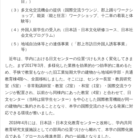
目」）
（３）多文化交流機会の提供（国際交流ラウンジ、郡上踊りワークシ
ョップ、能楽〈能と狂言〉ワークショップ、十二単の着装と体
験等）
（４）外国人留学生の受入れ（日本語・日本文化研修コース、日本社
会文化プログラム）
（５）地域自治体等との連係事業（「郡上市訪日外国人誘客事業」
等）
近年は、学内における日文センターの位置づけも大きく変化してきま
した。まず2017年3月、多様化した業務を効果的かつ効率的に進めるた
め、手狭で教室もなかった旧工業短期大学の建物から地域科学部・共通
教育棟4階へ、全面移転しました。そこには、センター長室・教員研究
室（5室）・非常勤講師室・教室（2室）・和室（1室）・国際交流ラウ
ンジが配置され、以前から同棟内にあった教室（4室）と合わせて、日
文センター（当時は留学生センター）を中心とした国際教育機能が同一
の建物内に集約されることとなり、本学の国際交流のさらなる発展に対
応できる環境が整いました。
2018年4月には、日本語・日本文化教育センターと改称し、学内共同
教育研究支援施設としての部局の位置づけから離れて、本学の国際化拠
点である「グローカル推進本部」内の一組織となりました。